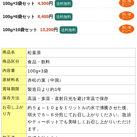
買い物
100g×3袋セット
4,500
円
送料無料
かごへ
買い物
100g×6袋セット
8,400
円
送料無料
かごへ
買い物
100g×10袋セット
13,200
円
送料無料
かごへ
商品名
松葉茶
商品区分
食品・飲料
内容量
100g×3袋
原材料名
赤松の葉（中国）
賞味期限
製造日より約1年
保存方法
高温・多湿・直射日光を避け常温で保存
お召し上が
約５ｇ～１０ｇを１リットルの水で沸騰させた後、
り方
弱火で５～６分煎じてお召し上がりください。急須
やティーポットでも美味しくお召し上がりいただけ
ます。