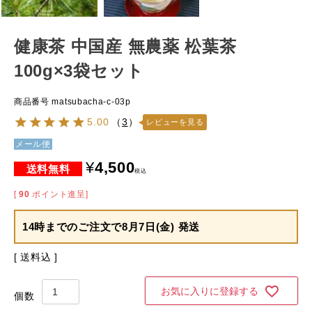
健康茶 中国産 無農薬 松葉茶
100g×3袋セット
商品番号
matsubacha-c-03p
5.00
（
3
）
レビューを見る
メール便
¥
4,500
税込
[
90
ポイント進呈]
14時までのご注文で
8月7日(金) 発送
送料込
お気に入りに登録する