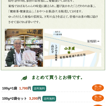
まとめて買うとお得です。
買い物
100g×1袋
1,700
円
送料無料
かごへ
買い物
100g×2袋セット
3,200
円
送料無料
かごへ