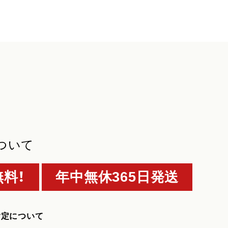
ついて
料！
年中無休365日発送
指定について