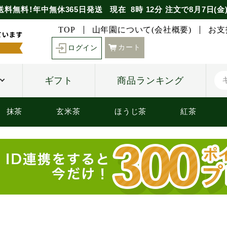
送料無料！年中無休365日発送
現在
8時
12分
注文で
8月7日(金
TOP
山年園について(会社概要)
お支
カート
ログイン
ギフト
商品ランキング
抹茶
玄米茶
ほうじ茶
紅茶