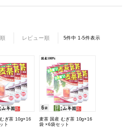
順
レビュー順
5
件中
1
-
5
件表示
むぎ茶 10g×16
麦茶 国産 むぎ茶 10g×16
セット
袋 ×6袋セット