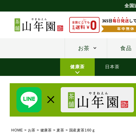
全国
お茶
食品
健康茶
日本茶
HOME
お茶
健康茶
麦茶
国産麦茶160ｇ