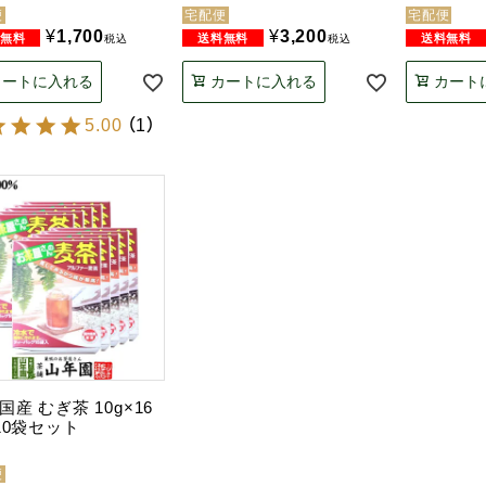
便
宅配便
宅配便
¥
1,700
¥
3,200
税込
税込
カートに入れる
カートに入れる
カート
5.00
（
1
）
国産 むぎ茶 10g×16
10袋セット
便