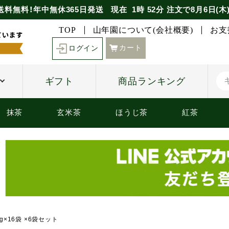
送料無料！年中無休365日発送
現在
1時
52分
注文で
8月6日(木
TOP
山年園について(会社概要)
お支
カート
ログイン
ギフト
商品ランキング
抹茶
玄米茶
ほうじ茶
紅茶
g×16袋 ×6袋セット