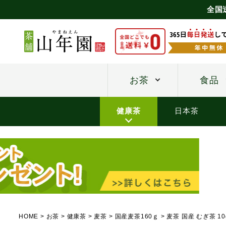
全国
お茶
食品
健康茶
日本茶
HOME
お茶
健康茶
麦茶
国産麦茶160ｇ
麦茶 国産 むぎ茶 10