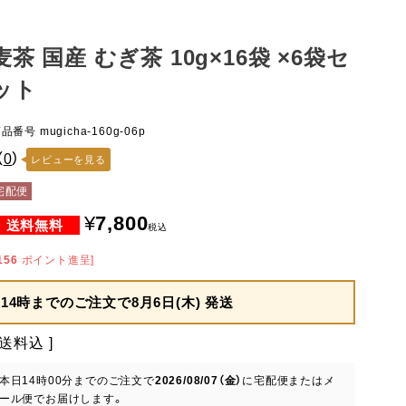
麦茶 国産 むぎ茶 10g×16袋 ×6袋セ
ット
商品番号
mugicha-160g-06p
（
0
）
レビューを見る
宅配便
¥
7,800
税込
156
ポイント進呈]
14時までのご注文で
8月6日(木) 発送
送料込
本日
14時00分
までのご注文で
2026/08/07（金）
に
宅配便またはメ
ール便
でお届けします。