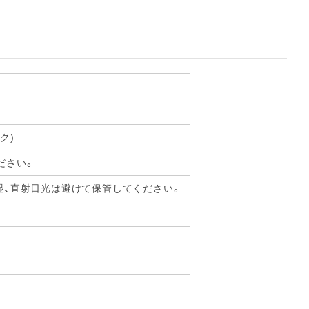
ｇ
ク)
ださい。
湿、直射日光は避けて保管してください。