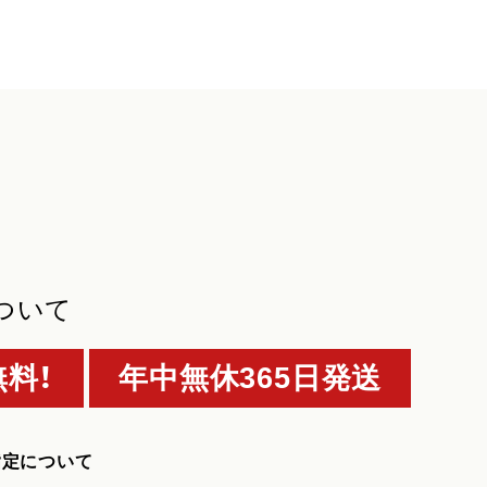
ついて
料！
年中無休365日発送
指定について