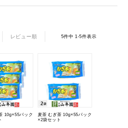
レビュー順
5
件中
1
-
5
件表示
 10g×55パック
麦茶 むぎ茶 10g×55パック
ト
×2袋セット