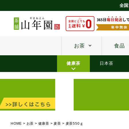
全国
お茶
食品
健康茶
日本茶
HOME
お茶
健康茶
麦茶
麦茶550ｇ