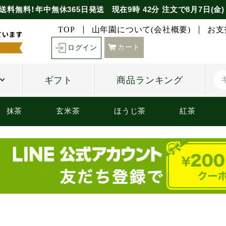
送料無料！年中無休365日発送
現在
9時
42分
注文で
8月7日(金)
TOP
山年園について(会社概要)
お支
カート
ログイン
ギフト
商品ランキング
抹茶
玄米茶
ほうじ茶
紅茶