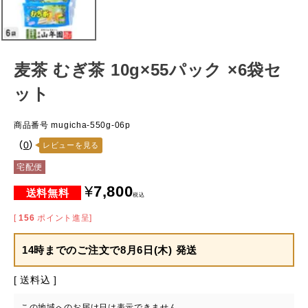
麦茶 むぎ茶 10g×55パック ×6袋セ
ット
商品番号
mugicha-550g-06p
（
0
）
レビューを見る
宅配便
¥
7,800
税込
[
156
ポイント進呈]
14時までのご注文で
8月6日(木) 発送
送料込
この地域へのお届け日は表示できません