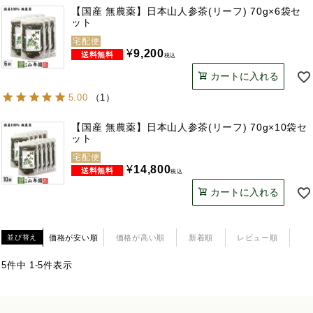
【国産 無農薬】日本山人参茶(リーフ) 70g×6袋セ
ット
宅配便
¥
9,200
税込
カートに入れる
5.00
（
1
）
【国産 無農薬】日本山人参茶(リーフ) 70g×10袋セ
ット
宅配便
¥
14,800
税込
カートに入れる
価格が安い順
価格が高い順
新着順
レビュー順
並び替え
5
件中
1
-
5
件表示