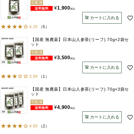
宅配便
¥
1,900
税込
カートに入れる
4.20
（
5
）
【国産 無農薬】日本山人参茶(リーフ) 70g×2袋セ
ット
宅配便
¥
3,500
税込
カートに入れる
3.00
（
1
）
【国産 無農薬】日本山人参茶(リーフ) 70g×3袋セ
ット
宅配便
¥
4,900
税込
カートに入れる
4.00
（
2
）