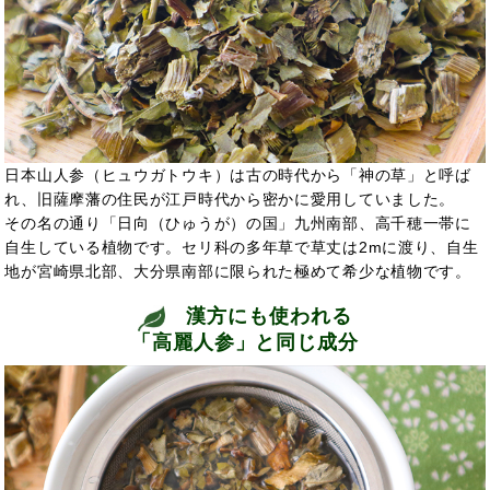
日本山人参（ヒュウガトウキ）は古の時代から「神の草」と呼ば
れ、旧薩摩藩の住民が江戸時代から密かに愛用していました。
その名の通り「日向（ひゅうが）の国」九州南部、高千穂一帯に
自生している植物です。セリ科の多年草で草丈は2mに渡り、自生
地が宮崎県北部、大分県南部に限られた極めて希少な植物です。
漢方にも使われる
「高麗人参」と同じ成分