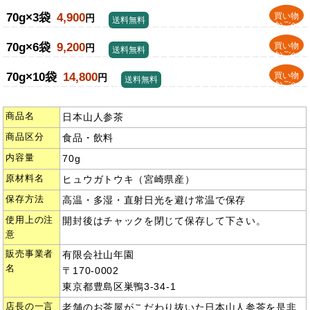
70g×3袋
4,900
買い物
円
送料無料
かごへ
70g×6袋
9,200
買い物
円
送料無料
かごへ
70g×10袋
14,800
買い物
円
送料無料
かごへ
商品名
日本山人参茶
商品区分
食品・飲料
内容量
70g
原材料名
ヒュウガトウキ（宮崎県産）
保存方法
高温・多湿・直射日光を避け常温で保存
使用上の注
開封後はチャックを閉じて保存して下さい。
意
販売事業者
有限会社山年園
名
〒170-0002
東京都豊島区巣鴨3-34-1
店長の一言
老舗のお茶屋がこだわり抜いた日本山人参茶を是非