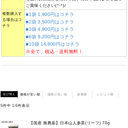
ご賞味ください(^-^)/
複数購入す
■1袋 1,900円はコチラ
る場合はコ
■2袋 3,500円はコチラ
チラ
■3袋 4,900円はコチラ
■6袋 9,200円はコチラ
■10袋 14,800円はコチラ
※全て、税込・送料無料！
価格が安い順
価格が高い順
新着順
レビュー順
並び替え
5
件中
1
-
5
件表示
【国産 無農薬】日本山人参茶(リーフ) 70g