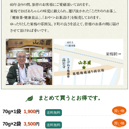
まとめて買うとお得です。
70g×1袋
1,900
買い物
円
送料無料
かごへ
70g×2袋
3,500
買い物
円
送料無料
かごへ