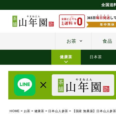
全国送
お茶
食品
健康茶
日本茶
HOME
お茶
健康茶
日本山人参茶
【国産 無農薬】日本山人参茶(