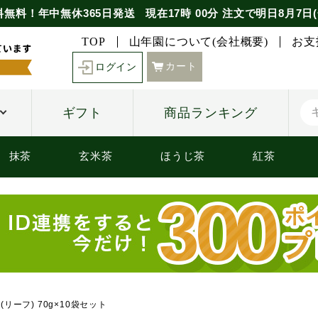
料無料！年中無休365日発送
現在
17時
00分
注文で
明日8月7日(
TOP
山年園について(会社概要)
お支
カート
ログイン
ギフト
商品ランキング
抹茶
玄米茶
ほうじ茶
紅茶
リーフ) 70g×10袋セット