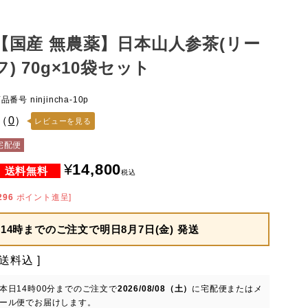
【国産 無農薬】日本山人参茶(リー
フ) 70g×10袋セット
商品番号
ninjincha-10p
（
0
）
レビューを見る
宅配便
¥
14,800
税込
296
ポイント進呈]
14時までのご注文で
明日8月7日(金) 発送
送料込
本日
14時00分
までのご注文で
2026/08/08（土）
に
宅配便またはメ
ール便
でお届けします。