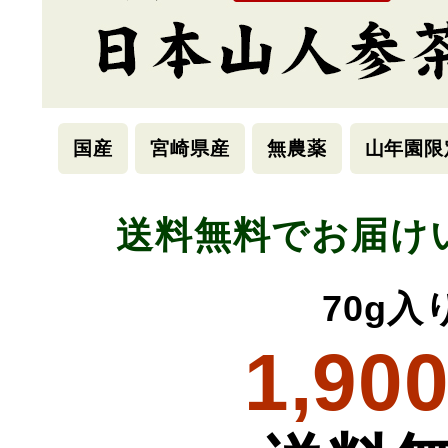
国産
宮崎県産
無農薬
山年園限
送料無料でお届け
70g入
1,90