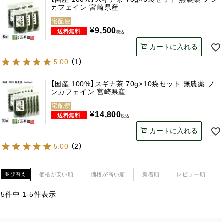
カフェイン 宮崎県産
宅配便
¥
9,500
税込
カートに入れる
5.00
（
1
）
【国産 100%】スギナ茶 70g×10袋セット 無農薬 ノ
ンカフェイン 宮崎県産
宅配便
¥
14,800
税込
カートに入れる
5.00
（
2
）
価格が安い順
価格が高い順
新着順
レビュー順
並び替え
5
件中
1
-
5
件表示