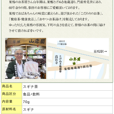
商品名
スギナ茶
商品区分
食品・飲料
内容量
70g
原材料名
スギナ