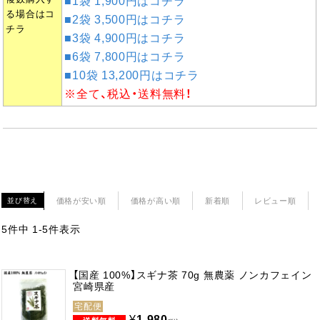
■1袋 1,900円はコチラ
る場合はコ
■2袋 3,500円はコチラ
チラ
■3袋 4,900円はコチラ
■6袋 7,800円はコチラ
■10袋 13,200円はコチラ
※全て、税込・送料無料！
価格が安い順
価格が高い順
新着順
レビュー順
並び替え
5
件中
1
-
5
件表示
【国産 100%】スギナ茶 70g 無農薬 ノンカフェイン
宮崎県産
宅配便
¥
1,980