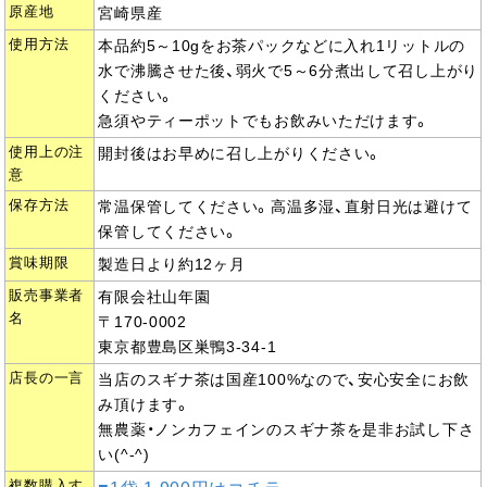
原産地
宮崎県産
使用方法
本品約5～10gをお茶パックなどに入れ1リットルの
水で沸騰させた後、弱火で5～6分煮出して召し上がり
ください。
急須やティーポットでもお飲みいただけます。
使用上の注
開封後はお早めに召し上がりください。
意
保存方法
常温保管してください。高温多湿、直射日光は避けて
保管してください。
賞味期限
製造日より約12ヶ月
販売事業者
有限会社山年園
名
〒170-0002
東京都豊島区巣鴨3-34-1
店長の一言
当店のスギナ茶は国産100%なので、安心安全にお飲
み頂けます。
無農薬・ノンカフェインのスギナ茶を是非お試し下さ
い(^-^)
複数購入す