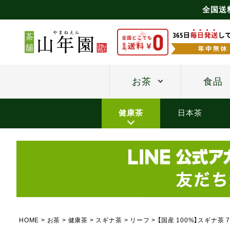
全国送
お茶
食品
健康茶
日本茶
HOME
お茶
健康茶
スギナ茶
リーフ
【国産 100%】スギナ茶