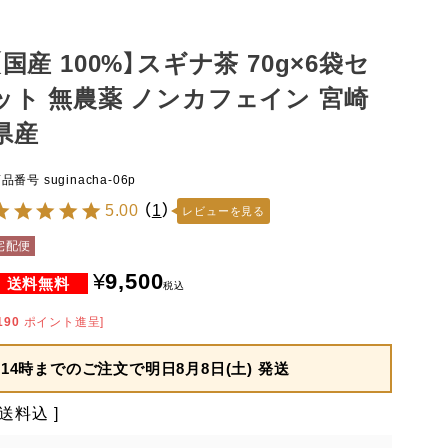
【国産 100%】スギナ茶 70g×6袋セ
ット 無農薬 ノンカフェイン 宮崎
県産
商品番号
suginacha-06p
5.00
（
1
）
レビューを見る
宅配便
¥
9,500
税込
190
ポイント進呈]
14時までのご注文で
明日8月8日(土) 発送
送料込