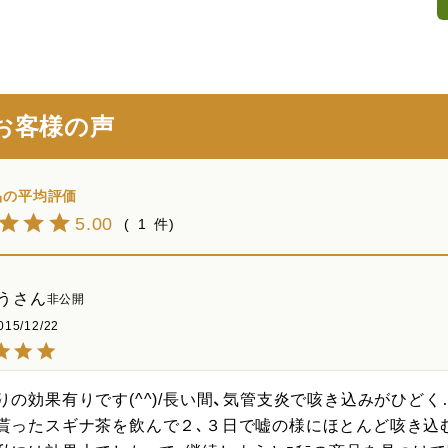
お客様の声
5.00
1
う
非公開
015/12/22
りの効果有りです(^^)/長い間、気管支炎で咳き込みがひど
貰ったスギナ茶を飲んで２､３日で嘘の様にほとんど咳き込