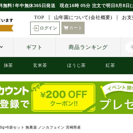
料無料！年中無休365日発送
現在
16時
05分
注文で
明日8月8日(
TOP
山年園について(会社概要)
お支
カート
ログイン
ギフト
商品ランキング
抹茶
玄米茶
ほうじ茶
紅茶
 70g×6袋セット 無農薬 ノンカフェイン 宮崎県産