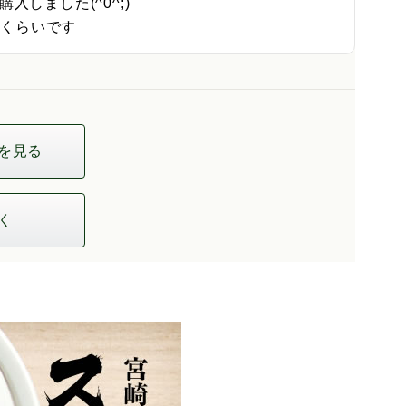
しました(^0^;)

事くらいです
を見る
く