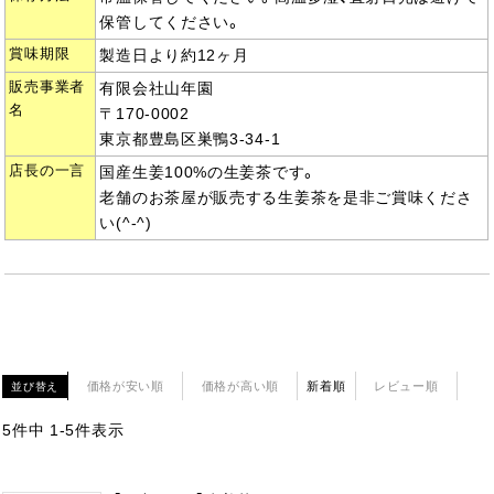
保管してください。
賞味期限
製造日より約12ヶ月
販売事業者
有限会社山年園
名
〒170-0002
東京都豊島区巣鴨3-34-1
店長の一言
国産生姜100%の生姜茶です。
老舗のお茶屋が販売する生姜茶を是非ご賞味くださ
い(^-^)
価格が安い順
価格が高い順
新着順
レビュー順
並び替え
5
件中
1
-
5
件表示