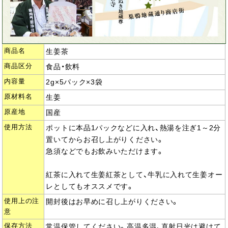
商品名
生姜茶
商品区分
食品・飲料
内容量
2g×5パック×3袋
原材料名
生姜
原産地
国産
使用方法
ポットに本品1パックなどに入れ、熱湯を注ぎ1～2分
置いてからお召し上がりください。
急須などでもお飲みいただけます。
紅茶に入れて生姜紅茶として、牛乳に入れて生姜オー
レとしてもオススメです。
使用上の注
開封後はお早めに召し上がりください。
意
保存方法
常温保管してください。高温多湿、直射日光は避けて