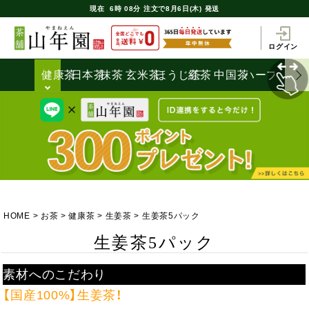
現在
6時
08分
注文で
8月6日(木) 発送
ログイン
健康茶
日本茶
抹茶
玄米茶
ほうじ茶
紅茶
中国茶
ハーブティ
HOME
お茶
健康茶
生姜茶
生姜茶5パック
生姜茶5パック
素材へのこだわり
【国産100%】生姜茶！