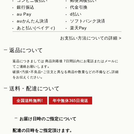
コンビニ後払い
郵便局後払い
銀行振込
代金引換
au Pay
d払い
auかんたん決済
ソフトバンク決済
あと払い(ペイディ)
楽天Pay
お支払い方法についての詳細 >
返品について
返品につきましては 商品到着後 7日間以内にお電話またはメールに
てご連絡お願いします。
破損・汚損・不良品・ご注文と異なる商品や数量などの不備など、詳細
をお伝えください。
送料・配達について
全国送料無料！
年中無休365日発送
お届け日時のご指定について
配達の日時をご指定頂けます。