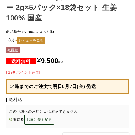
ー 2g×5パック×18袋セット 生姜
100% 国産
商品番号
syougacha-s-06p
（
0
）
レビューを見る
宅配便
¥
9,500
税込
[
190
ポイント進呈]
14時までのご注文で
明日8月7日(金) 発送
送料込
この地域へのお届け日は表示できません
東京都
お届け先を変更