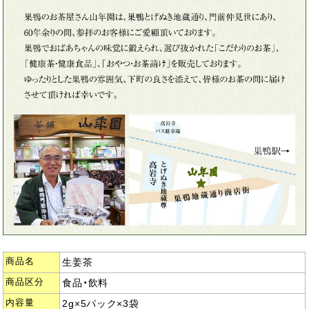
商品名
生姜茶
商品区分
食品・飲料
内容量
2g×5パック×3袋