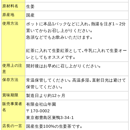
原材料名
生姜
原産地
国産
使用方法
ポットに本品1パックなどに入れ、熱湯を注ぎ1～2分
置いてからお召し上がりください。
急須などでもお飲みいただけます。
紅茶に入れて生姜紅茶として、牛乳に入れて生姜オー
レとしてもオススメです。
使用上の注
開封後はお早めに召し上がりください。
意
保存方法
常温保管してください。高温多湿、直射日光は避けて
保管してください。
賞味期限
製造日より約12ヶ月
販売事業者
有限会社山年園
名
〒170-0002
東京都豊島区巣鴨3-34-1
店長の一言
国産生姜100%の生姜茶です。