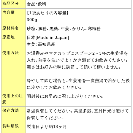
商品区分
食品・飲料
内容量
【1袋あたりの内容量】
300g
原材料名
砂糖、澱粉、黒糖、生姜、かりん、寒梅粉
原産地
日本[Made in Japan]
生姜：高知県産
使用方法
お湯呑みやマグカップにスプーン2～3杯の生姜湯を
入れ、熱湯を注いでよくかき混ぜてお飲みください。
濃さはお好みの味に調節して頂いて構いません。
冷やして飲む場合も、生姜湯を一度熱湯で溶かした後
に冷やしてお飲みください。
使用上の注
開封後はお早めに召し上がりください。
意
保存方法
常温保管してください。高温多湿、直射日光は避けて
保管してください。
賞味期限
製造日より約18ヶ月