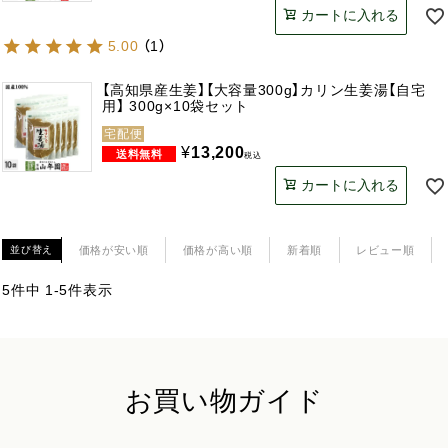
カートに入れる
5.00
（
1
）
【高知県産生姜】【大容量300g】カリン生姜湯【自宅
用】 300g×10袋セット
宅配便
¥
13,200
税込
カートに入れる
価格が安い順
価格が高い順
新着順
レビュー順
並び替え
5
件中
1
-
5
件表示
お買い物ガイド