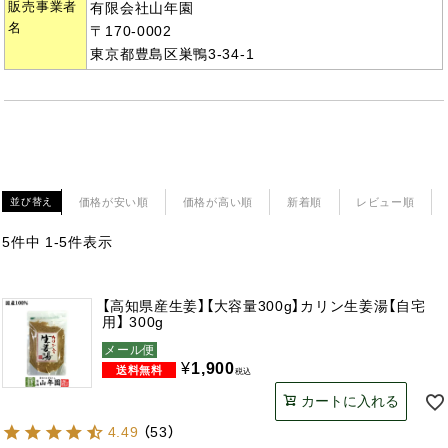
販売事業者
有限会社山年園
名
〒170-0002
東京都豊島区巣鴨3-34-1
価格が安い順
価格が高い順
新着順
レビュー順
並び替え
5
件中
1
-
5
件表示
【高知県産生姜】【大容量300g】カリン生姜湯【自宅
用】 300g
メール便
¥
1,900
税込
カートに入れる
4.49
（
53
）