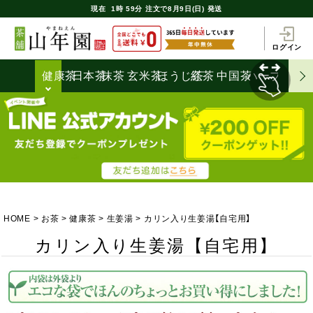
現在
1時
59分
注文で
8月9日(日) 発送
ログイン
健康茶
日本茶
抹茶
玄米茶
ほうじ茶
紅茶
中国茶
ハーブティ
HOME
お茶
健康茶
生姜湯
カリン入り生姜湯【自宅用】
カリン入り生姜湯【自宅用】