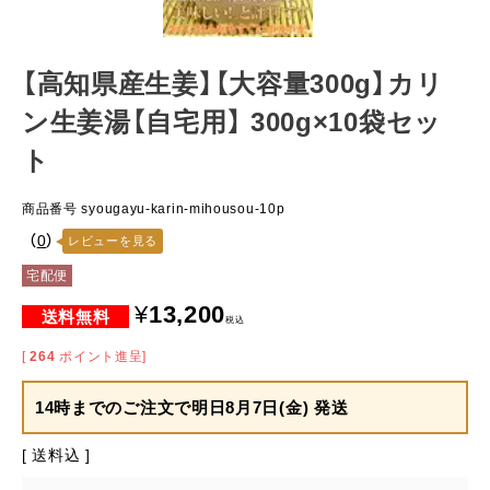
【高知県産生姜】【大容量300g】カリ
ン生姜湯【自宅用】 300g×10袋セッ
ト
商品番号
syougayu-karin-mihousou-10p
（
0
）
レビューを見る
宅配便
¥
13,200
税込
[
264
ポイント進呈]
14時までのご注文で
明日8月7日(金) 発送
送料込