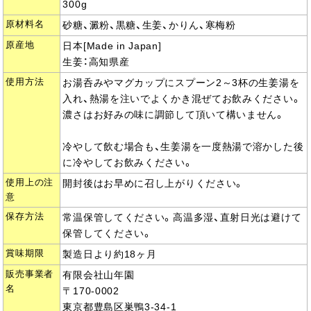
300g
原材料名
砂糖、澱粉、黒糖、生姜、かりん、寒梅粉
原産地
日本[Made in Japan]
生姜：高知県産
使用方法
お湯呑みやマグカップにスプーン2～3杯の生姜湯を
入れ、熱湯を注いでよくかき混ぜてお飲みください。
濃さはお好みの味に調節して頂いて構いません。
冷やして飲む場合も、生姜湯を一度熱湯で溶かした後
に冷やしてお飲みください。
使用上の注
開封後はお早めに召し上がりください。
意
保存方法
常温保管してください。高温多湿、直射日光は避けて
保管してください。
賞味期限
製造日より約18ヶ月
販売事業者
有限会社山年園
名
〒170-0002
東京都豊島区巣鴨3-34-1