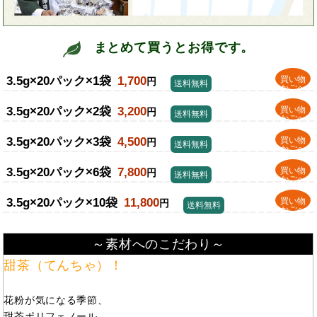
まとめて買うとお得です。
3.5g×20パック×1袋
1,700
買い物
円
送料無料
かごへ
3.5g×20パック×2袋
3,200
買い物
円
送料無料
かごへ
3.5g×20パック×3袋
4,500
買い物
円
送料無料
かごへ
3.5g×20パック×6袋
7,800
買い物
円
送料無料
かごへ
3.5g×20パック×10袋
11,800
買い物
円
送料無料
かごへ
～素材へのこだわり～
甜茶（てんちゃ）！
花粉が気になる季節、
甜茶ポリフェノール。