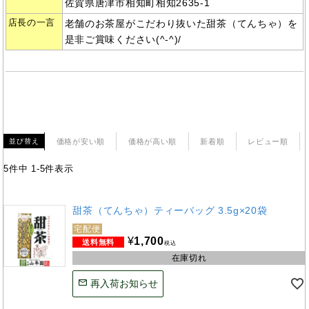
佐賀県唐津市相知町相知2635-1
店長の一言
老舗のお茶屋がこだわり抜いた甜茶（てんちゃ）を
是非ご賞味ください(^-^)/
価格が安い順
価格が高い順
新着順
レビュー順
並び替え
5
件中
1
-
5
件表示
甜茶（てんちゃ）ティーバッグ 3.5g×20袋
宅配便
¥
1,700
税込
在庫切れ
再入荷お知らせ