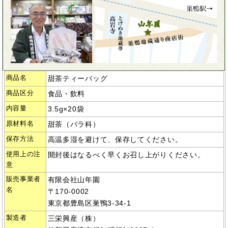
商品名
甜茶ティーバッグ
商品区分
食品・飲料
内容量
3.5g×20袋
原材料名
甜茶（バラ科）
保存方法
高温多湿を避けて、保存してください。
使用上の注
開封後はなるべく早くお召し上がりください。
意
販売事業者
有限会社山年園
名
〒170-0002
東京都豊島区巣鴨3-34-1
製造者
三栄興産（株）