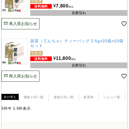
宅配便
¥
7,800
税込
在庫切れ
再入荷お知らせ
甜茶（てんちゃ）ティーバッグ 3.5g×20袋×10袋
セット
宅配便
¥
11,800
税込
在庫切れ
再入荷お知らせ
価格が安い順
価格が高い順
新着順
レビュー順
並び替え
5
件中
1
-
5
件表示