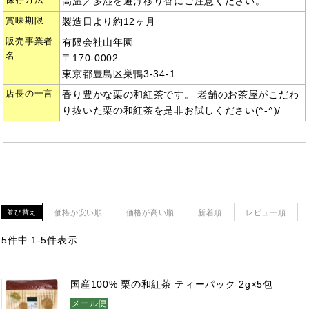
高温／多湿を避け移り香にご注意ください。
賞味期限
製造日より約12ヶ月
販売事業者
有限会社山年園
名
〒170-0002
東京都豊島区巣鴨3-34-1
店長の一言
香り豊かな栗の和紅茶です。 老舗のお茶屋がこだわ
り抜いた栗の和紅茶を是非お試しください(^-^)/
価格が安い順
価格が高い順
新着順
レビュー順
並び替え
5
件中
1
-
5
件表示
国産100% 栗の和紅茶 ティーパック 2g×5包
メール便