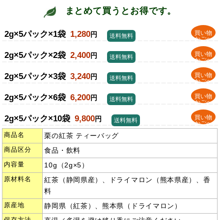
まとめて買うとお得です。
2g×5パック×1袋
1,280
買い物
円
送料無料
かごへ
2g×5パック×2袋
2,400
買い物
円
送料無料
かごへ
2g×5パック×3袋
3,240
買い物
円
送料無料
かごへ
2g×5パック×6袋
6,200
買い物
円
送料無料
かごへ
2g×5パック×10袋
9,800
買い物
円
送料無料
かごへ
商品名
栗の紅茶 ティーバッグ
商品区分
食品・飲料
内容量
10g（2g×5）
原材料名
紅茶（静岡県産）、ドライマロン（熊本県産）、香
料
原産地
静岡県（紅茶）、熊本県（ドライマロン）
保存方法