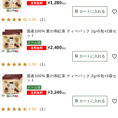
¥
1,280
税込
カートに入れる
4.00
（
1
）
国産100% 栗の和紅茶 ティーパック 2g×5包×2袋セ
ット
メール便
¥
2,400
税込
カートに入れる
5.00
（
1
）
国産100% 栗の和紅茶 ティーパック 2g×5包×3袋セ
ット
メール便
¥
3,240
税込
カートに入れる
4.50
（
2
）