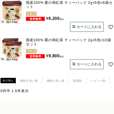
国産100% 栗の和紅茶 ティーパック 2g×5包×6袋セ
ット
宅配便
¥
6,200
税込
カートに入れる
国産100% 栗の和紅茶 ティーパック 2g×5包×10袋
セット
宅配便
¥
9,800
税込
カートに入れる
価格が安い順
価格が高い順
新着順
レビュー順
並び替え
5
件中
1
-
5
件表示