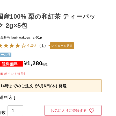
国産100% 栗の和紅茶 ティーパッ
ク 2g×5包
商品番号
kuri-wakoucha-01p
4.00
（
1
）
レビューを見る
メール便
¥
1,280
税込
26
ポイント進呈]
14時までのご注文で
8月6日(木) 発送
送料込
お気に入りに登録する