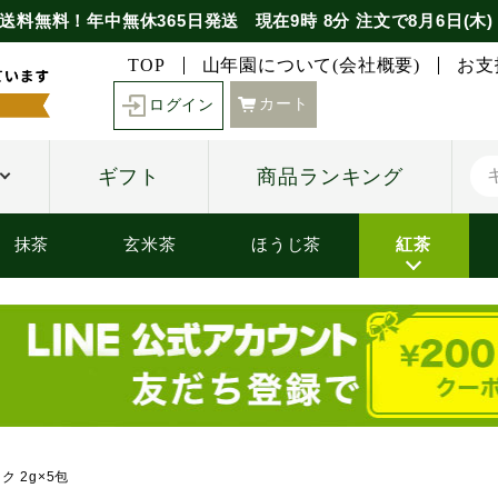
送料無料！年中無休365日発送
現在
9時
8分
注文で
8月6日(木)
TOP
山年園について(会社概要)
お支
カート
ログイン
ギフト
商品ランキング
抹茶
玄米茶
ほうじ茶
紅茶
ク 2g×5包