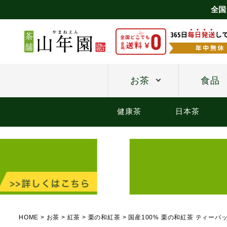
全国
お茶
食品
健康茶
日本茶
HOME
お茶
紅茶
栗の和紅茶
国産100% 栗の和紅茶 ティーパッ