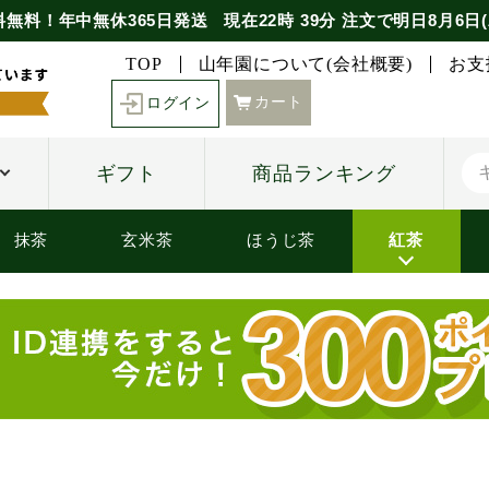
料無料！年中無休365日発送
現在
22時
39分
注文で
明日8月6日(
TOP
山年園について(会社概要)
お支
カート
ログイン
ギフト
商品ランキング
抹茶
玄米茶
ほうじ茶
紅茶