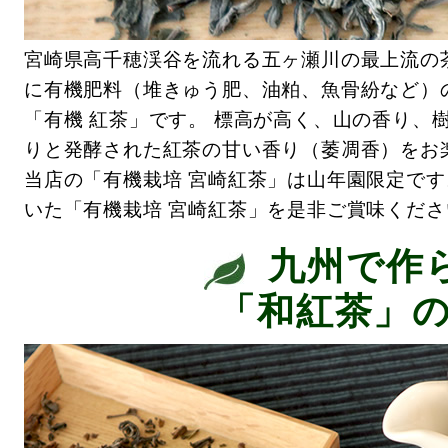
宮崎県高千穂渓谷を流れる五ヶ瀬川の最上流の
に有機肥料（堆きゅう肥、油粕、魚骨紛など）
「有機 紅茶」です。 標高が高く、山の香り、
りと発酵された紅茶の甘い香り（萎凋香）をお
当店の「有機栽培 宮崎紅茶」は山年園限定です
いた「有機栽培 宮崎紅茶」を是非ご賞味くださ
九州で作
「和紅茶」