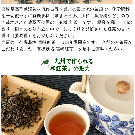
宮崎県高千穂渓谷を流れる五ヶ瀬川の最上流の茶畑で、化学肥料
を一切使わずに有機肥料（堆きゅう肥、油粕、魚骨紛など）のみ
て栽培された農薬不使用の「有機 紅茶」です。 標高が高く、山の
香り、樹木の香りが立つ中で、じっくりと発酵された紅茶の甘い
香り（萎凋香）をお楽しみください。
当店の「有機栽培 宮崎紅茶」は山年園限定です。 老舗のお茶屋が
こだわり抜いた「有機栽培 宮崎紅茶」を是非ご賞味ください。
九州で作られる
「和紅茶」の魅力