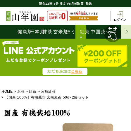
現在
12時
4分
注文で
8月9日(日) 発送
ログイン
健康茶
日本茶
抹茶
玄米茶
ほうじ茶
紅茶
中国茶
ハーブティ
HOME
お茶
紅茶
宮崎紅茶
【国産 100%】有機栽培 宮崎紅茶 50g×2袋セット