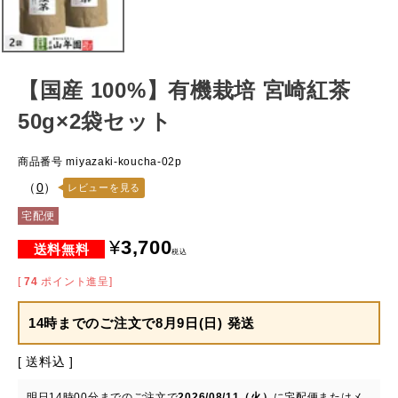
【国産 100%】有機栽培 宮崎紅茶
50g×2袋セット
商品番号
miyazaki-koucha-02p
（
0
）
レビューを見る
宅配便
¥
3,700
税込
[
74
ポイント進呈]
14時までのご注文で
8月9日(日) 発送
送料込
明日
14時00分
までのご注文で
2026/08/11（火）
に
宅配便またはメ