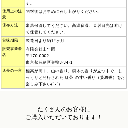
す。
使用上の注
開封後はお早めに召し上がりください。
意
保存方法
常温保管してください。高温多湿、直射日光は避け
て保管してください。
賞味期限
製造日より約12ヶ月
販売事業者
有限会社山年園
名
〒170-0002
東京都豊島区巣鴨3-34-1
店長の一言
標高が高く、山の香り、樹木の香りが立つ中で、じ
っくりと発行された 紅茶 の甘い香り（萎凋香）をお
楽しみ下さい(^-^)
たくさんのお客様に
ご購入いただいております！