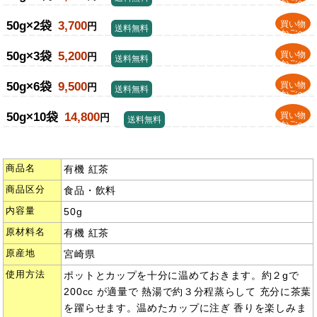
かごへ
50g×2袋
3,700
買い物
円
送料無料
かごへ
50g×3袋
5,200
買い物
円
送料無料
かごへ
50g×6袋
9,500
買い物
円
送料無料
かごへ
50g×10袋
14,800
買い物
円
送料無料
かごへ
商品名
有機 紅茶
商品区分
食品・飲料
内容量
50g
原材料名
有機 紅茶
原産地
宮崎県
使用方法
ポットとカップを十分に温めておきます。約２gで
200cc が適量で 熱湯で約３分程蒸らして 充分に茶葉
を躍らせます。温めたカップに注ぎ 香りを楽しみま