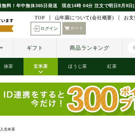
料無料！年中無休365日発送
現在
14時
04分
注文で
明日8月9日(
TOP
山年園について(会社概要)
お支
カート
ログイン
ギフト
商品ランキング
抹茶
玄米茶
ほうじ茶
紅茶
入玄米茶