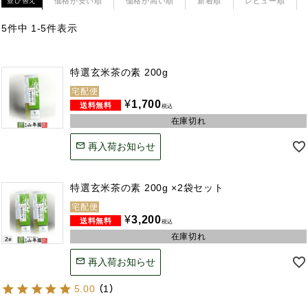
価格が安い順
価格が高い順
新着順
レビュー順
並び替え
5
件中
1
-
5
件表示
特選玄米茶の素 200g
宅配便
¥
1,700
税込
在庫切れ
再入荷お知らせ
特選玄米茶の素 200g ×2袋セット
宅配便
¥
3,200
税込
在庫切れ
再入荷お知らせ
5.00
（
1
）