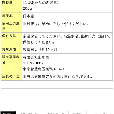
内容量
【1袋あたりの内容量】
200g
原産地
日本産
使用上の注
開封後はお早めに召し上がりください。
意
保存方法
常温保管してください。高温多湿、直射日光は避けて
保管してください。
賞味期限
製造日より約10ヶ月
販売事業者
有限会社山年園
名
〒170-0002
東京都豊島区巣鴨3-34-1
店長の一言
本当の玄米茶好きの方は素から選びます。