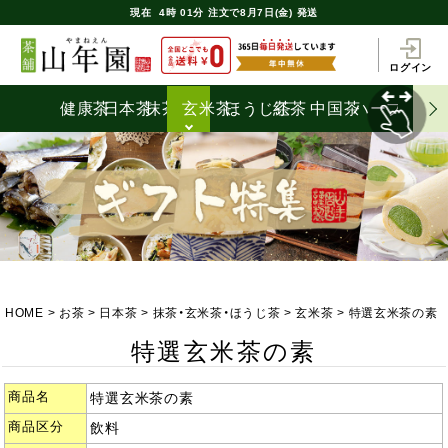
現在
4時
01分
注文で
8月7日(金) 発送
ログイン
健康茶
日本茶
抹茶
玄米茶
ほうじ茶
紅茶
中国茶
ハーブティ
HOME
お茶
日本茶
抹茶・玄米茶・ほうじ茶
玄米茶
特選玄米茶の素
特選玄米茶の素
商品名
特選玄米茶の素
商品区分
飲料