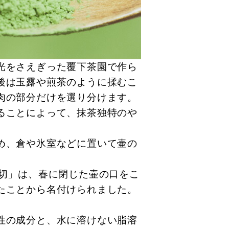
光をさえぎった覆下茶園で作ら
後は玉露や煎茶のように揉むこ
肉の部分だけを選り分けます。
ることによって、抹茶独特のや
め、倉や氷室などに置いて壷の
口切」は、春に閉じた壷の口をこ
たことから名付けられました。
。
性の成分と、水に溶けない脂溶