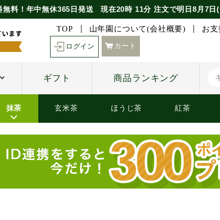
料無料！年中無休365日発送
現在
20時
11分
注文で
明日8月7日(
TOP
山年園について(会社概要)
お支
カート
ログイン
ギフト
商品ランキング
抹茶
玄米茶
ほうじ茶
紅茶