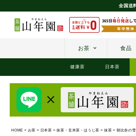
全国送
お茶
食品
健康茶
日本茶
HOME
お茶
日本茶
抹茶・玄米茶・ほうじ茶
抹茶
朝比奈の雪