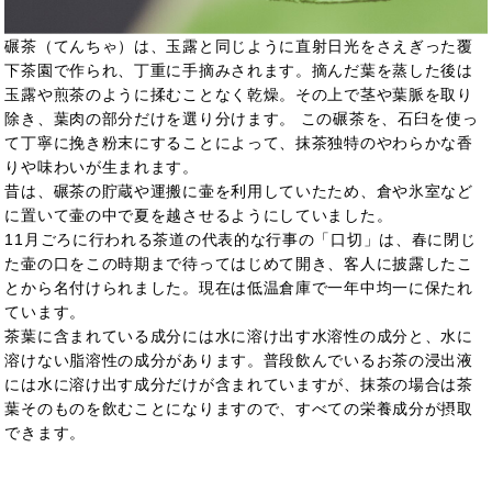
碾茶（てんちゃ）は、玉露と同じように直射日光をさえぎった覆
下茶園で作られ、丁重に手摘みされます。摘んだ葉を蒸した後は
玉露や煎茶のように揉むことなく乾燥。その上で茎や葉脈を取り
除き、葉肉の部分だけを選り分けます。 この碾茶を、石臼を使っ
て丁寧に挽き粉末にすることによって、抹茶独特のやわらかな香
りや味わいが生まれます。
昔は、碾茶の貯蔵や運搬に壷を利用していたため、倉や氷室など
に置いて壷の中で夏を越させるようにしていました。
11月ごろに行われる茶道の代表的な行事の「口切」は、春に閉じ
た壷の口をこの時期まで待ってはじめて開き、客人に披露したこ
とから名付けられました。現在は低温倉庫で一年中均一に保たれ
ています。
茶葉に含まれている成分には水に溶け出す水溶性の成分と、水に
溶けない脂溶性の成分があります。普段飲んでいるお茶の浸出液
には水に溶け出す成分だけが含まれていますが、抹茶の場合は茶
葉そのものを飲むことになりますので、すべての栄養成分が摂取
できます。