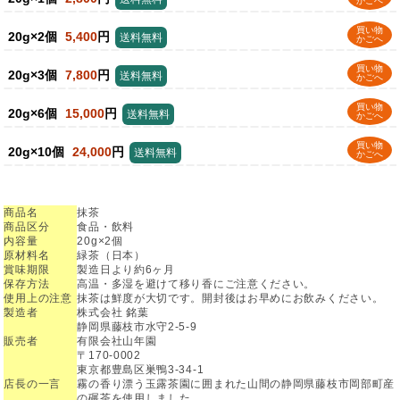
かごへ
買い物
20g×2個
5,400
円
送料無料
かごへ
買い物
20g×3個
7,800
円
送料無料
かごへ
買い物
20g×6個
15,000
円
送料無料
かごへ
買い物
20g×10個
24,000
円
送料無料
かごへ
商品名
抹茶
商品区分
食品・飲料
内容量
20g×2個
原材料名
緑茶（日本）
賞味期限
製造日より約6ヶ月
保存方法
高温・多湿を避けて移り香にご注意ください。
使用上の注意
抹茶は鮮度が大切です。開封後はお早めにお飲みください。
製造者
株式会社 銘葉
静岡県藤枝市水守2-5-9
販売者
有限会社山年園
〒170-0002
東京都豊島区巣鴨3-34-1
店長の一言
霧の香り漂う玉露茶園に囲まれた山間の静岡県藤枝市岡部町産
の碾茶を使用しました。