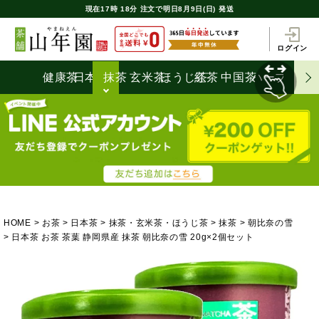
現在
17時
18分
注文で
明日8月9日(日) 発送
ログイン
健康茶
日本茶
抹茶
玄米茶
ほうじ茶
紅茶
中国茶
ハーブティ
HOME
お茶
日本茶
抹茶・玄米茶・ほうじ茶
抹茶
朝比奈の雪
日本茶 お茶 茶葉 静岡県産 抹茶 朝比奈の雪 20g×2個セット