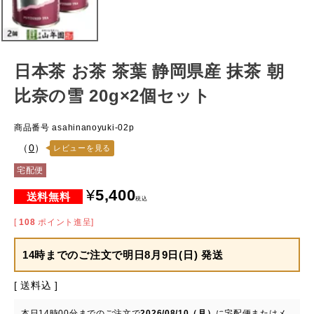
日本茶 お茶 茶葉 静岡県産 抹茶 朝
比奈の雪 20g×2個セット
商品番号
asahinanoyuki-02p
（
0
）
レビューを見る
宅配便
¥
5,400
税込
[
108
ポイント進呈]
14時までのご注文で
明日8月9日(日) 発送
送料込
本日
14時00分
までのご注文で
2026/08/10（月）
に
宅配便またはメ