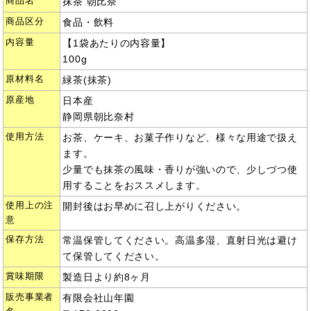
商品名
抹茶 朝比奈
商品区分
食品・飲料
内容量
【1袋あたりの内容量】
100g
原材料名
緑茶(抹茶)
原産地
日本産
静岡県朝比奈村
使用方法
お茶、ケーキ、お菓子作りなど、様々な用途で扱え
ます。
少量でも抹茶の風味・香りが強いので、少しづつ使
用することをおススメします。
使用上の注
開封後はお早めに召し上がりください。
意
保存方法
常温保管してください。高温多湿、直射日光は避け
て保管してください。
賞味期限
製造日より約8ヶ月
販売事業者
有限会社山年園