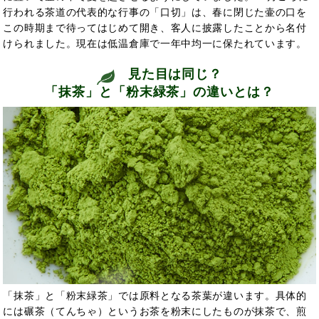
行われる茶道の代表的な行事の「口切」は、春に閉じた壷の口を
この時期まで待ってはじめて開き、客人に披露したことから名付
けられました。現在は低温倉庫で一年中均一に保たれています。
見た目は同じ？
「抹茶」と「粉末緑茶」の違いとは？
「抹茶」と「粉末緑茶」では原料となる茶葉が違います。具体的
には碾茶（てんちゃ）というお茶を粉末にしたものが抹茶で、煎