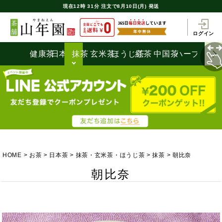
現在
12時
31分
注文で
8月10日(月) 発送
ログイン
健康茶
日本茶
抹茶
玄米茶
ほうじ茶
紅茶
中国茶
ハーブティ
HOME
お茶
日本茶
抹茶・玄米茶・ほうじ茶
抹茶
朝比奈
朝比奈