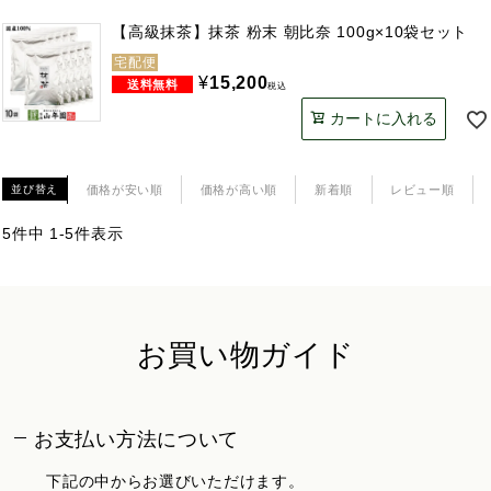
【高級抹茶】抹茶 粉末 朝比奈 100g×10袋セット
宅配便
¥
15,200
税込
カートに入れる
価格が安い順
価格が高い順
新着順
レビュー順
並び替え
5
件中
1
-
5
件表示
お買い物ガイド
お支払い方法について
下記の中からお選びいただけます。