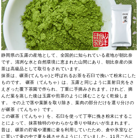
静岡県の玉露の産地として、全国的に知られている産地が朝比奈
です。清冽な水と自然環境に恵まれた山間にあり、朝比奈産の抹
茶は高級品として取引をされています。
抹茶は、碾茶(てんちゃ)と呼ばれるお茶を石臼で挽いて粉末にした
ものです。 碾茶（てんちゃ）は、玉露と同じように直射日光をさ
えぎった覆下茶園で作られ、丁重に手摘みされます。けれど、摘
んだ葉を蒸した後は玉露や煎茶のように揉むことなく乾燥しま
す。 その上で茎や葉脈を取り除き、葉肉の部分だけを選り分けの
が碾茶（てんちゃ）です。
この碾茶（てんちゃ）を、石臼を使って丁寧に挽き粉末にするこ
とによって、抹茶独特のやわらかな香りや味わいが生まれます。
昔は、碾茶の貯蔵や運搬に壷を利用していたため、倉や氷室など
に置いて壷の中で夏を越させるようにしていました。11月ごろに