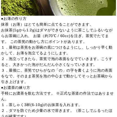
●お薄の作り方
抹茶（お薄）はとても簡単に点てることができます。
お抹茶(1gから1.2g)はダマができないように茶こしでふるいなが
らお茶碗に入れ、 お湯（約70℃ / 60cc)を注ぎ、茶筅でたてま
す。 この茶筅の動かし方にポイントがあります。
１．最初は茶筅をお茶碗の底につけるようにし、しっかり早く動
かして、お薄を泡立てるようにします。
２．泡立ってきたら、茶筅で泡の表面をなでていきます。こうす
ると、大きかった泡がだんだん小さくなっていきます。
３．最後に、茶筅でひらがなの「の」の字を書くように泡の表面
をなで、そのまま茶筅を泡の中心まで動かしてそっとお茶碗から
引き上げます。
●お濃茶の練り方
手軽にお濃茶を飲む方法です。 ※正式な茶道の作法ではありませ
ん。
１．茶しゃく3杯(6-10g)のお抹茶を入れます。
２．ダマを防ぐため少量の水で溶きます。（茶こしでふるったほ
うが確実です）