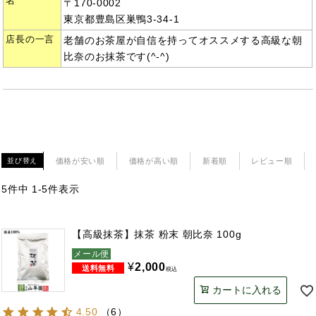
名
〒170-0002
東京都豊島区巣鴨3-34-1
店長の一言
老舗のお茶屋が自信を持ってオススメする高級な朝
比奈のお抹茶です(^-^)
価格が安い順
価格が高い順
新着順
レビュー順
並び替え
5
件中
1
-
5
件表示
【高級抹茶】抹茶 粉末 朝比奈 100g
メール便
¥
2,000
税込
カートに入れる
4.50
（
6
）