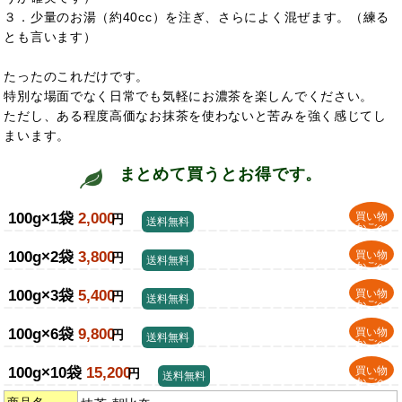
３．少量のお湯（約40cc）を注ぎ、さらによく混ぜます。（練る
とも言います）
たったのこれだけです。
特別な場面でなく日常でも気軽にお濃茶を楽しんでください。
ただし、ある程度高価なお抹茶を使わないと苦みを強く感じてし
まいます。
まとめて買うとお得です。
100g×1袋
2,000
買い物
円
送料無料
かごへ
100g×2袋
3,800
買い物
円
送料無料
かごへ
100g×3袋
5,400
買い物
円
送料無料
かごへ
100g×6袋
9,800
買い物
円
送料無料
かごへ
100g×10袋
15,200
買い物
円
送料無料
かごへ