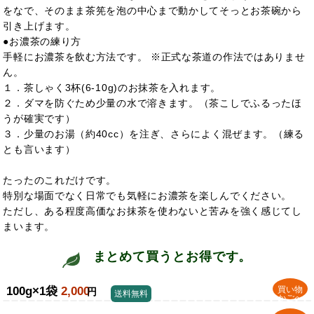
をなで、そのまま茶筅を泡の中心まで動かしてそっとお茶碗から
引き上げます。
●お濃茶の練り方
手軽にお濃茶を飲む方法です。 ※正式な茶道の作法ではありませ
ん。
１．茶しゃく3杯(6-10g)のお抹茶を入れます。
２．ダマを防ぐため少量の水で溶きます。（茶こしでふるったほ
うが確実です）
３．少量のお湯（約40cc）を注ぎ、さらによく混ぜます。（練る
とも言います）
たったのこれだけです。
特別な場面でなく日常でも気軽にお濃茶を楽しんでください。
ただし、ある程度高価なお抹茶を使わないと苦みを強く感じてし
まいます。
まとめて買うとお得です。
100g×1袋
2,000
買い物
円
送料無料
かごへ