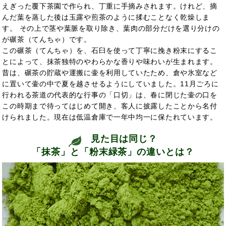
えぎった覆下茶園で作られ、丁重に手摘みされます。けれど、摘
んだ葉を蒸した後は玉露や煎茶のように揉むことなく乾燥しま
す。 その上で茎や葉脈を取り除き、葉肉の部分だけを選り分けの
が碾茶（てんちゃ）です。
この碾茶（てんちゃ）を、石臼を使って丁寧に挽き粉末にするこ
とによって、抹茶独特のやわらかな香りや味わいが生まれます。
昔は、碾茶の貯蔵や運搬に壷を利用していたため、倉や氷室など
に置いて壷の中で夏を越させるようにしていました。11月ごろに
行われる茶道の代表的な行事の「口切」は、春に閉じた壷の口を
この時期まで待ってはじめて開き、客人に披露したことから名付
けられました。現在は低温倉庫で一年中均一に保たれています。
見た目は同じ？
「抹茶」と「粉末緑茶」の違いとは？