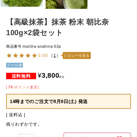
【高級抹茶】抹茶 粉末 朝比奈
100g×2袋セット
商品番号
matcha-asahina-02p
5.00
（
1
）
レビューを見る
メール便
¥
3,800
税込
[
76
ポイント進呈]
14時までのご注文で
8月8日(土) 発送
送料込
残りわずかです。