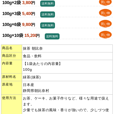
100g×2袋
3,800
買い物
円
送料無料
かごへ
100g×3袋
5,400
買い物
円
送料無料
かごへ
100g×6袋
9,800
買い物
円
送料無料
かごへ
100g×10袋
15,200
買い物
円
送料無料
かごへ
商品名
抹茶 朝比奈
商品区分
食品・飲料
内容量
【1袋あたりの内容量】
100g
原材料名
緑茶(抹茶)
原産地
日本産
静岡県朝比奈村
使用方法
お茶、ケーキ、お菓子作りなど、様々な用途で扱え
ます。
少量でも抹茶の風味・香りが強いので、少しづつ使