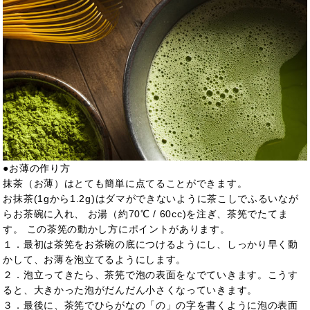
●お薄の作り方
抹茶（お薄）はとても簡単に点てることができます。
お抹茶(1gから1.2g)はダマができないように茶こしでふるいなが
らお茶碗に入れ、 お湯（約70℃ / 60cc)を注ぎ、茶筅でたてま
す。 この茶筅の動かし方にポイントがあります。
１．最初は茶筅をお茶碗の底につけるようにし、しっかり早く動
かして、お薄を泡立てるようにします。
２．泡立ってきたら、茶筅で泡の表面をなでていきます。こうす
ると、大きかった泡がだんだん小さくなっていきます。
３．最後に、茶筅でひらがなの「の」の字を書くように泡の表面