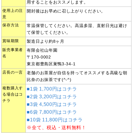
用することをおススメします。
使用上の注
開封後はお早めに召し上がりください。
意
保存方法
常温保管してください。高温多湿、直射日光は避け
て保管してください。
賞味期限
製造日より約8ヶ月
販売事業者
有限会社山年園
名
〒170-0002
東京都豊島区巣鴨3-34-1
店長の一言
老舗のお茶屋が自信を持ってオススメする高級な朝
比奈のお抹茶です(^-^)
複数購入す
■1袋 1,700円はコチラ
る場合はコ
■2袋 3,200円はコチラ
チラ
■3袋 4,500円はコチラ
■6袋 7,800円はコチラ
■10袋 11,800円はコチラ
※全て、税込・送料無料！