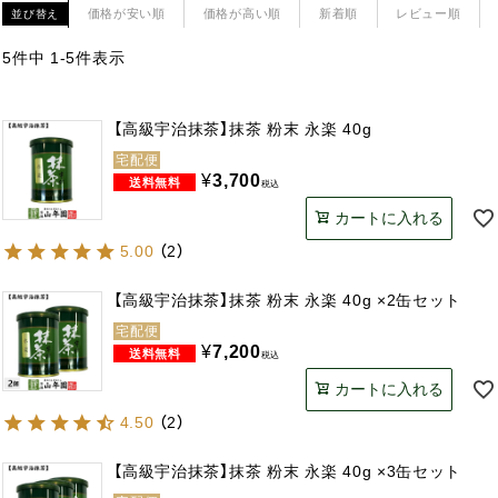
価格が安い順
価格が高い順
新着順
レビュー順
並び替え
5
件中
1
-
5
件表示
【高級宇治抹茶】抹茶 粉末 永楽 40g
宅配便
¥
3,700
税込
カートに入れる
5.00
（
2
）
【高級宇治抹茶】抹茶 粉末 永楽 40g ×2缶セット
宅配便
¥
7,200
税込
カートに入れる
4.50
（
2
）
【高級宇治抹茶】抹茶 粉末 永楽 40g ×3缶セット