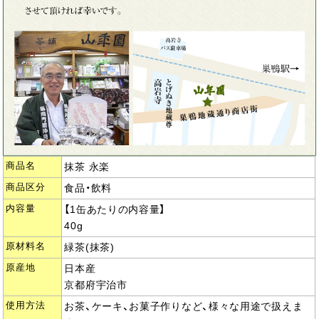
商品名
抹茶 永楽
商品区分
食品・飲料
内容量
【1缶あたりの内容量】
40g
原材料名
緑茶(抹茶)
原産地
日本産
京都府宇治市
使用方法
お茶、ケーキ、お菓子作りなど、様々な用途で扱えま