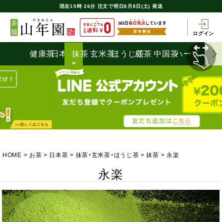
現在
15時
26分
注文で
明日8月8日(土) 発送
ログイン
健康茶
日本茶
抹茶
玄米茶
ほうじ茶
紅茶
中国茶
ハーブティ
HOME
お茶
日本茶
抹茶・玄米茶・ほうじ茶
抹茶
永楽
永楽