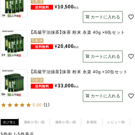
宅配便
¥
10,500
税込
カートに入れる
【高級宇治抹茶】抹茶 粉末 永楽 40g ×6缶セット
宅配便
¥
20,400
税込
カートに入れる
【高級宇治抹茶】抹茶 粉末 永楽 40g ×10缶セット
宅配便
¥
33,000
税込
カートに入れる
5.00
（
1
）
価格が安い順
価格が高い順
新着順
レビュー順
並び替え
5
件中
1
-
5
件表示