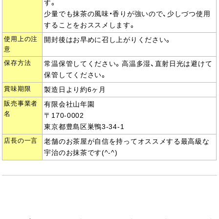
す。
少量でも抹茶の風味・香りが強いので、少しづつ使用
することをおススメします。
使用上の注
開封後はお早めに召し上がりください。
意
保存方法
常温保管してください。高温多湿、直射日光は避けて
保管してください。
賞味期限
製造日より約6ヶ月
販売事業者
有限会社山年園
名
〒170-0002
東京都豊島区巣鴨3-34-1
店長の一言
老舗のお茶屋が自信を持ってオススメする最高級な
宇治のお抹茶です(^-^)