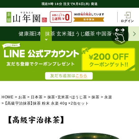
現在
9時
18分
注文で
8月6日(木) 発送
ログイン
健康茶
日本茶
抹茶
玄米茶
ほうじ茶
紅茶
中国茶
ハーブティ
HOME
お茶
日本茶
抹茶・玄米茶・ほうじ茶
抹茶
永楽
【高級宇治抹茶】抹茶 粉末 永楽 40g ×2缶セット