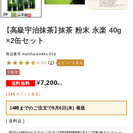
【高級宇治抹茶】抹茶 粉末 永楽 40g
×2缶セット
商品番号
matcha-eiraku-02p
4.50
（
2
）
レビューを見る
宅配便
¥
7,200
税込
[
144
ポイント進呈]
14時までのご注文で
8月6日(木) 発送
送料込
明日
14時00分
までのご注文で
2026/08/08（土）
に
宅配便またはメー