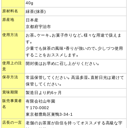
40g
原材料名
緑茶(抹茶)
原産地
日本産
京都府宇治市
使用方法
お茶、ケーキ、お菓子作りなど、様々な用途で扱えま
す。
少量でも抹茶の風味・香りが強いので、少しづつ使用
することをおススメします。
使用上の注
開封後はお早めに召し上がりください。
意
保存方法
常温保管してください。高温多湿、直射日光は避けて
保管してください。
賞味期限
製造日より約6ヶ月
販売事業者
有限会社山年園
名
〒170-0002
東京都豊島区巣鴨3-34-1
店長の一言
老舗のお茶屋が自信を持ってオススメする高級な宇