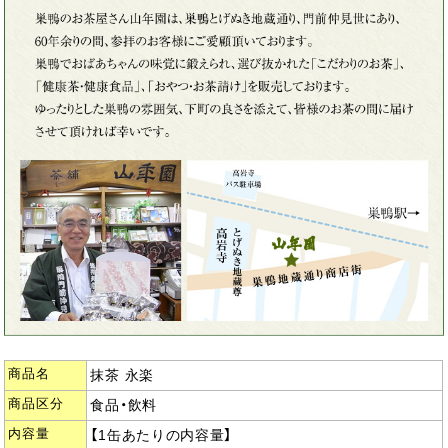
商品名
抹茶 永楽
商品区分
食品・飲料
内容量
【1缶あたりの内容量】