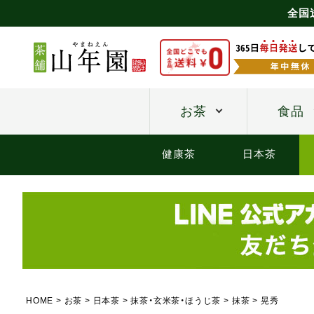
全国
お茶
食品
健康茶
日本茶
HOME
お茶
日本茶
抹茶・玄米茶・ほうじ茶
抹茶
晃秀