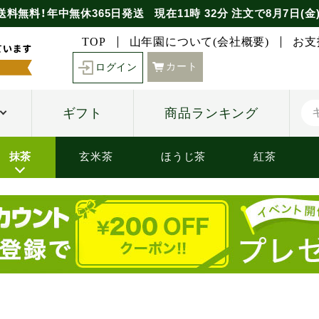
送料無料！年中無休365日発送
現在
11時
32分
注文で
8月7日(金
TOP
山年園について(会社概要)
お支
カート
ログイン
ギフト
商品ランキング
抹茶
玄米茶
ほうじ茶
紅茶