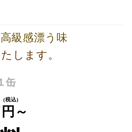
、高級感漂う味
いたします。
１缶
0
(税込)
円～