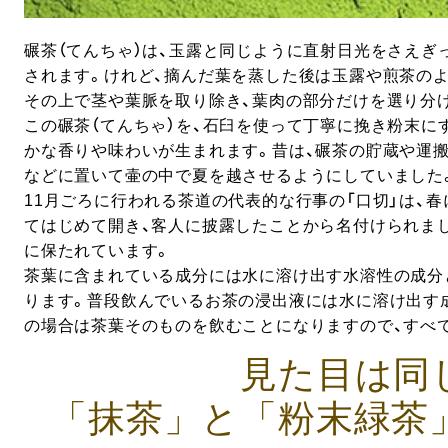
碾茶（てんちゃ）は、玉露と同じように直射日光をさえぎ
されます。けれど、摘んだ葉を蒸した後は玉露や煎茶の
その上で茎や葉脈を取り除き、葉肉の部分だけを選り分け
この碾茶（てんちゃ）を、石臼を使って丁寧に挽き粉末に
かな香りや味わいが生まれます。昔は、碾茶の貯蔵や運
などに置いて壷の中で夏を越させるようにしていました
11月ごろに行われる茶道の代表的な行事の「口切」は、
てはじめて開き、客人に披露したことから名付けられま
に保たれています。
茶葉に含まれている成分には水に溶け出す水溶性の成分
ります。普段飲んでいるお茶の浸出液には水に溶け出す
の場合は茶葉そのものを飲むことになりますので、すべ
見た目は同
「抹茶」と「粉末緑茶