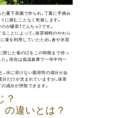
った覆下茶園で作られ、丁重に手摘み
ように揉むことなく乾燥します。
のが碾茶（てんちゃ）です。
することによって、抹茶独特のやわら
搬に壷を利用していたため、倉や氷室
。
春に閉じた壷の口をこの時期まで待っ
した。現在は低温倉庫で一年中均一
と、水に溶けない脂溶性の成分があ
成分だけが含まれていますが、抹茶
ての成分が摂取できます。
じ？
」の違いとは？