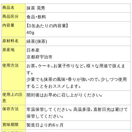
商品名
抹茶 晃秀
商品区分
食品・飲料
内容量
【1缶あたりの内容量】
40g
原材料名
緑茶(抹茶)
原産地
日本産
京都府宇治市
使用方法
お茶、ケーキ、お菓子作りなど、様々な用途で扱えま
す。
少量でも抹茶の風味・香りが強いので、少しづつ使用
することをおススメします。
使用上の注
開封後はお早めに召し上がりください。
意
保存方法
常温保管してください。高温多湿、直射日光は避けて
保管してください。
賞味期限
製造日より約6ヶ月