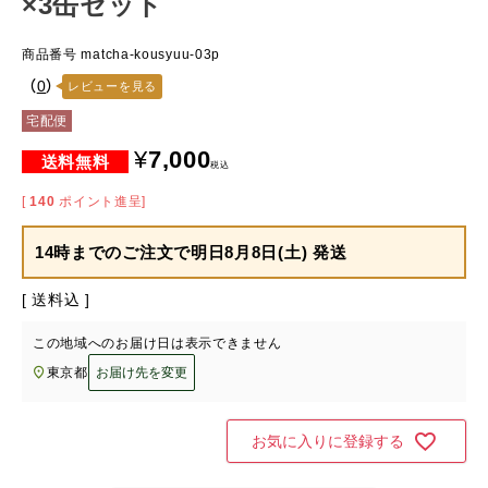
×3缶セット
商品番号
matcha-kousyuu-03p
（
0
）
レビューを見る
宅配便
¥
7,000
税込
[
140
ポイント進呈]
14時までのご注文で
明日8月8日(土) 発送
送料込
この地域へのお届け日は表示できません
東京都
お届け先を変更
お気に入りに登録する