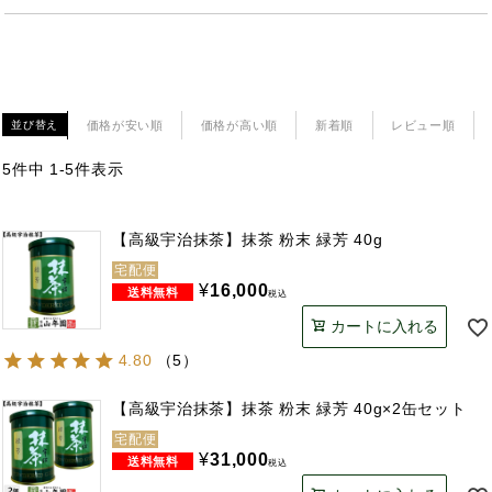
価格が安い順
価格が高い順
新着順
レビュー順
並び替え
5
件中
1
-
5
件表示
【高級宇治抹茶】抹茶 粉末 緑芳 40g
宅配便
¥
16,000
税込
カートに入れる
4.80
（
5
）
【高級宇治抹茶】抹茶 粉末 緑芳 40g×2缶セット
宅配便
¥
31,000
税込