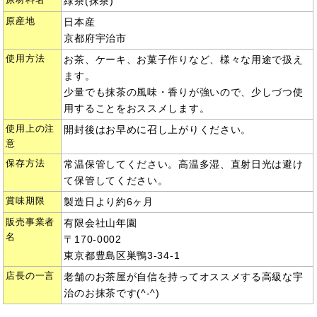
緑茶(抹茶)
原産地
日本産
京都府宇治市
使用方法
お茶、ケーキ、お菓子作りなど、様々な用途で扱え
ます。
少量でも抹茶の風味・香りが強いので、少しづつ使
用することをおススメします。
使用上の注
開封後はお早めに召し上がりください。
意
保存方法
常温保管してください。高温多湿、直射日光は避け
て保管してください。
賞味期限
製造日より約6ヶ月
販売事業者
有限会社山年園
名
〒170-0002
東京都豊島区巣鴨3-34-1
店長の一言
老舗のお茶屋が自信を持ってオススメする高級な宇
治のお抹茶です(^-^)