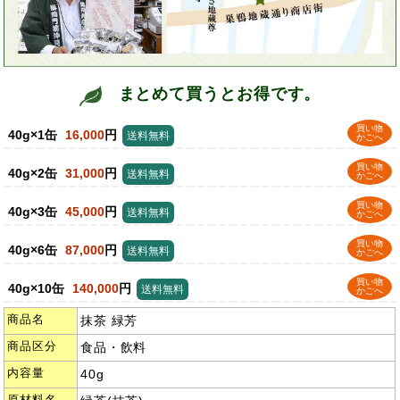
まとめて買うとお得です。
買い物
40g×1缶
16,000
円
送料無料
かごへ
買い物
40g×2缶
31,000
円
送料無料
かごへ
買い物
40g×3缶
45,000
円
送料無料
かごへ
買い物
40g×6缶
87,000
円
送料無料
かごへ
買い物
40g×10缶
140,000
円
送料無料
かごへ
商品名
抹茶 緑芳
商品区分
食品・飲料
内容量
40g
原材料名