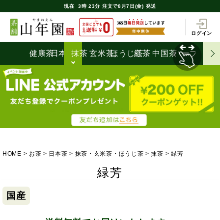
現在
3時
23分
注文で
8月7日(金) 発送
ログイン
健康茶
日本茶
抹茶
玄米茶
ほうじ茶
紅茶
中国茶
ハーブティ
HOME
お茶
日本茶
抹茶・玄米茶・ほうじ茶
抹茶
緑芳
緑芳
国産