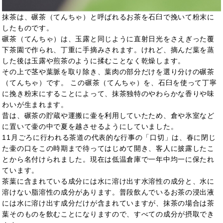
抹茶は、碾茶（てんちゃ）と呼ばれるお茶を石臼で挽いて粉末に
したものです。
碾茶（てんちゃ）は、玉露と同じように直射日光をさえぎった覆
下茶園で作られ、丁重に手摘みされます。けれど、摘んだ葉を蒸
した後は玉露や煎茶のように揉むことなく乾燥します。
その上で茎や葉脈を取り除き、葉肉の部分だけを選り分けの碾茶
（てんちゃ）です。 この碾茶（てんちゃ）を、石臼を使って丁寧
に挽き粉末にすることによって、抹茶独特のやわらかな香りや味
わいが生まれます。
昔は、碾茶の貯蔵や運搬に壷を利用していたため、倉や氷室など
に置いて壷の中で夏を越させるようにしていました。
11月ごろに行われる茶道の代表的な行事の「口切」は、春に閉じ
た壷の口をこの時期まで待ってはじめて開き、客人に披露したこ
とから名付けられました。現在は低温倉庫で一年中均一に保たれ
ています。
茶葉に含まれている成分には水に溶け出す水溶性の成分と、水に
溶けない脂溶性の成分があります。普段飲んでいるお茶の浸出液
には水に溶け出す成分だけが含まれていますが、抹茶の場合は茶
葉そのものを飲むことになりますので、すべての成分が摂取でき