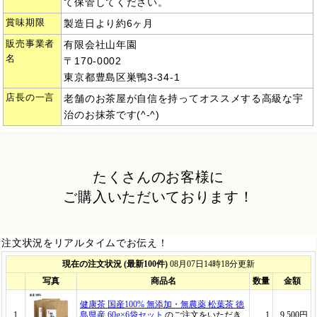
て保管してください。
賞味期限
製造日より約6ヶ月
販売事業者
有限会社山年園
名
〒170-0002
東京都豊島区巣鴨3-34-1
店長の一言
老舗のお茶屋が自信を持ってオススメする高級な宇
治のお抹茶です(^-^)
たくさんのお客様に
ご購入いただいております！
注文状況をリアルタイムでお伝え！