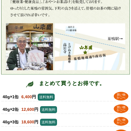
まとめて買うとお得です。
買い物
40g×1缶
6,400
円
送料無料
かごへ
買い物
40g×2缶
12,600
円
送料無料
かごへ
買い物
40g×3缶
18,600
円
送料無料
かごへ