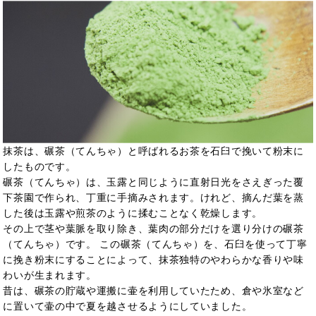
抹茶は、碾茶（てんちゃ）と呼ばれるお茶を石臼で挽いて粉末に
したものです。
碾茶（てんちゃ）は、玉露と同じように直射日光をさえぎった覆
下茶園で作られ、丁重に手摘みされます。けれど、摘んだ葉を蒸
した後は玉露や煎茶のように揉むことなく乾燥します。
その上で茎や葉脈を取り除き、葉肉の部分だけを選り分けの碾茶
（てんちゃ）です。 この碾茶（てんちゃ）を、石臼を使って丁寧
に挽き粉末にすることによって、抹茶独特のやわらかな香りや味
わいが生まれます。
昔は、碾茶の貯蔵や運搬に壷を利用していたため、倉や氷室など
に置いて壷の中で夏を越させるようにしていました。