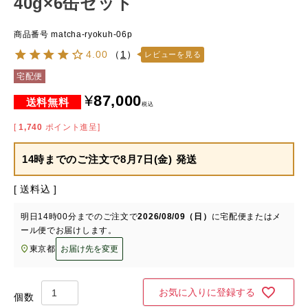
40g×6缶セット
商品番号
matcha-ryokuh-06p
4.00
（
1
）
レビューを見る
宅配便
¥
87,000
税込
[
1,740
ポイント進呈]
14時までのご注文で
8月7日(金) 発送
送料込
明日
14時00分
までのご注文で
2026/08/09（日）
に
宅配便またはメ
ール便
でお届けします。
東京都
お届け先を変更
お気に入りに登録する