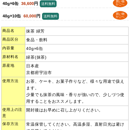
買い物
40g×6缶
36,600
円
送料無料
かごへ
買い物
40g×10缶
60,000
円
送料無料
かごへ
商品名
抹茶 緑芳
商品区分
食品・飲料
内容量
40g×6缶
原材料名
緑茶(抹茶)
原産地
日本産
京都府宇治市
使用方法
お茶、ケーキ、お菓子作りなど、様々な用途で扱え
ます。
少量でも抹茶の風味・香りが強いので、少しづつ使
用することをおススメします。
使用上の注
開封後はお早めに召し上がりください。
意
保存方法
常温保管してください。高温多湿、直射日光は避け