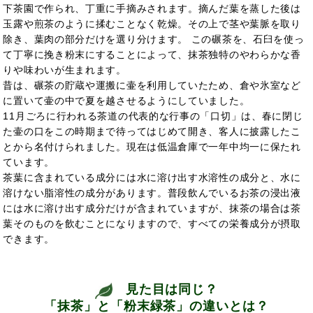
下茶園で作られ、丁重に手摘みされます。摘んだ葉を蒸した後は
玉露や煎茶のように揉むことなく乾燥。その上で茎や葉脈を取り
除き、葉肉の部分だけを選り分けます。 この碾茶を、石臼を使っ
て丁寧に挽き粉末にすることによって、抹茶独特のやわらかな香
りや味わいが生まれます。
昔は、碾茶の貯蔵や運搬に壷を利用していたため、倉や氷室など
に置いて壷の中で夏を越させるようにしていました。
11月ごろに行われる茶道の代表的な行事の「口切」は、春に閉じ
た壷の口をこの時期まで待ってはじめて開き、客人に披露したこ
とから名付けられました。現在は低温倉庫で一年中均一に保たれ
ています。
茶葉に含まれている成分には水に溶け出す水溶性の成分と、水に
溶けない脂溶性の成分があります。普段飲んでいるお茶の浸出液
には水に溶け出す成分だけが含まれていますが、抹茶の場合は茶
葉そのものを飲むことになりますので、すべての栄養成分が摂取
できます。
見た目は同じ？
「抹茶」と「粉末緑茶」の違いとは？