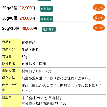
30g×3個
12,900
買い物
円
送料無料
かごへ
30g×6個
24,600
買い物
円
送料無料
かごへ
30g×10個
40,000
買い物
円
送料無料
かごへ
商品名
有機抹茶
商品区分
食品・飲料
内容量
30g
原材料名
有機抹茶（国産）
賞味期限
製造日より約6ヶ月
保存方法
高温多湿を避け、移り香にご注意ください。
使用上の注
抹茶は鮮度が大切です。開封後はお早めにお飲みく
意
ださい。
加工者
株式会社 カネ七 畠山製茶
京都市伏見区向島橋詰町786