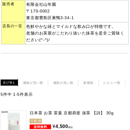
販売者
有限会社山年園
〒170-0002
東京都豊島区巣鴨3-34-1
店長の一言
色鮮やかな緑とマイルドな飲み口が特徴です。
老舗のお茶屋がこだわり抜いた抹茶を是非ご賞味く
ださい(^-^)/
価格が安い順
価格が高い順
新着順
レビュー順
並び替え
5
件中
1
-
5
件表示
日本茶 お茶 茶葉 京都府産 抹茶 【詩】 30g
宅配便
¥
4,500
税込