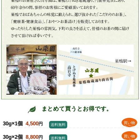
まとめて買うとお得です。
30g×1個
4,500
買い物
円
送料無料
かごへ
30g×2個
8,800
買い物
円
送料無料
かごへ