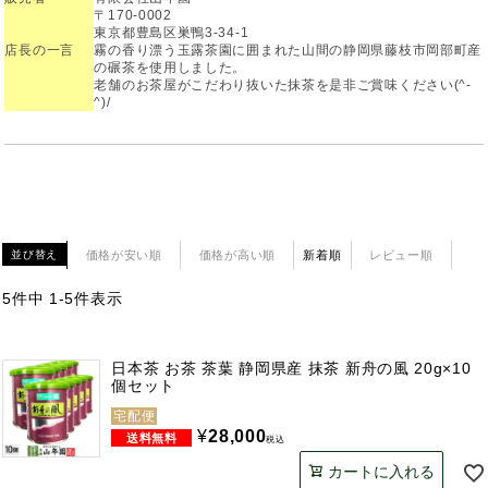
〒170-0002
東京都豊島区巣鴨3-34-1
店長の一言
霧の香り漂う玉露茶園に囲まれた山間の静岡県藤枝市岡部町産
の碾茶を使用しました。
老舗のお茶屋がこだわり抜いた抹茶を是非ご賞味ください(^-
^)/
価格が安い順
価格が高い順
新着順
レビュー順
並び替え
5
件中
1
-
5
件表示
日本茶 お茶 茶葉 静岡県産 抹茶 新舟の風 20g×10
個セット
宅配便
¥
28,000
税込
カートに入れる