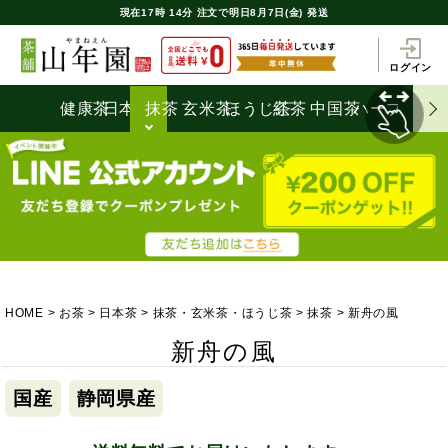
現在
17時
14分
注文で
明日8月7日(金) 発送
ログイン
健康茶
日本茶
抹茶
玄米茶
ほうじ茶
紅茶
中国茶
ハーブティ
HOME
お茶
日本茶
抹茶・玄米茶・ほうじ茶
抹茶
新舟の風
新舟の風
国産
静岡県産