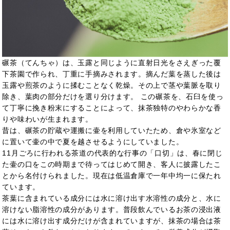
碾茶（てんちゃ）は、玉露と同じように直射日光をさえぎった覆
下茶園で作られ、丁重に手摘みされます。摘んだ葉を蒸した後は
玉露や煎茶のように揉むことなく乾燥。その上で茎や葉脈を取り
除き、葉肉の部分だけを選り分けます。 この碾茶を、石臼を使っ
て丁寧に挽き粉末にすることによって、抹茶独特のやわらかな香
りや味わいが生まれます。
昔は、碾茶の貯蔵や運搬に壷を利用していたため、倉や氷室など
に置いて壷の中で夏を越させるようにしていました。
11月ごろに行われる茶道の代表的な行事の「口切」は、春に閉じ
た壷の口をこの時期まで待ってはじめて開き、客人に披露したこ
とから名付けられました。現在は低温倉庫で一年中均一に保たれ
ています。
茶葉に含まれている成分には水に溶け出す水溶性の成分と、水に
溶けない脂溶性の成分があります。普段飲んでいるお茶の浸出液
には水に溶け出す成分だけが含まれていますが、抹茶の場合は茶