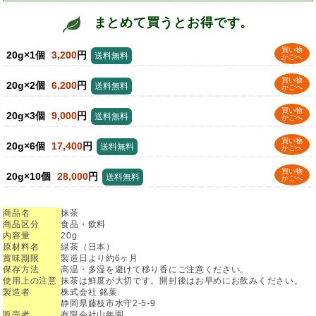
まとめて買うとお得です。
買い物
20g×1個
3,200
円
送料無料
かごへ
買い物
20g×2個
6,200
円
送料無料
かごへ
買い物
20g×3個
9,000
円
送料無料
かごへ
買い物
20g×6個
17,400
円
送料無料
かごへ
買い物
20g×10個
28,000
円
送料無料
かごへ
商品名
抹茶
商品区分
食品・飲料
内容量
20g
原材料名
緑茶（日本）
賞味期限
製造日より約6ヶ月
保存方法
高温・多湿を避けて移り香にご注意ください。
使用上の注意
抹茶は鮮度が大切です。開封後はお早めにお飲みください。
製造者
株式会社 銘葉
静岡県藤枝市水守2-5-9
販売者
有限会社山年園