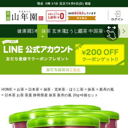
現在
5時
37分
注文で
8月9日(日) 発送
ログイン
健康茶
日本茶
抹茶
玄米茶
ほうじ茶
紅茶
中国茶
ハーブティ
HOME
お茶
日本茶
抹茶・玄米茶・ほうじ茶
抹茶
新舟の風
日本茶 お茶 茶葉 静岡県産 抹茶 新舟の風 20g×6個セット