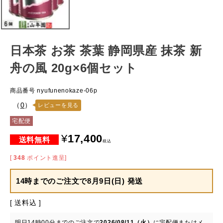
日本茶 お茶 茶葉 静岡県産 抹茶 新
舟の風 20g×6個セット
商品番号
nyufunenokaze-06p
（
0
）
レビューを見る
宅配便
¥
17,400
税込
[
348
ポイント進呈]
14時までのご注文で
8月9日(日) 発送
送料込
明日
14時00分
までのご注文で
2026/08/11（火）
に
宅配便またはメ