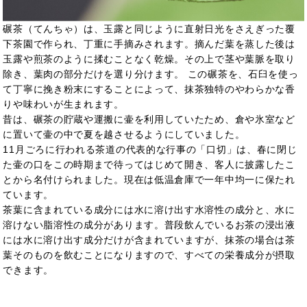
碾茶（てんちゃ）は、玉露と同じように直射日光をさえぎった覆
下茶園で作られ、丁重に手摘みされます。摘んだ葉を蒸した後は
玉露や煎茶のように揉むことなく乾燥。その上で茎や葉脈を取り
除き、葉肉の部分だけを選り分けます。 この碾茶を、石臼を使っ
て丁寧に挽き粉末にすることによって、抹茶独特のやわらかな香
りや味わいが生まれます。
昔は、碾茶の貯蔵や運搬に壷を利用していたため、倉や氷室など
に置いて壷の中で夏を越させるようにしていました。
11月ごろに行われる茶道の代表的な行事の「口切」は、春に閉じ
た壷の口をこの時期まで待ってはじめて開き、客人に披露したこ
とから名付けられました。現在は低温倉庫で一年中均一に保たれ
ています。
茶葉に含まれている成分には水に溶け出す水溶性の成分と、水に
溶けない脂溶性の成分があります。普段飲んでいるお茶の浸出液
には水に溶け出す成分だけが含まれていますが、抹茶の場合は茶
葉そのものを飲むことになりますので、すべての栄養成分が摂取
できます。