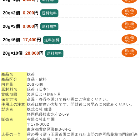
かごへ
買い物
20g×2個
6,200
円
送料無料
かごへ
買い物
20g×3個
9,000
円
送料無料
かごへ
買い物
20g×6個
17,400
円
送料無料
かごへ
買い物
20g×10個
28,000
円
送料無料
かごへ
商品名
抹茶
商品区分
食品・飲料
内容量
20g×6個
原材料名
緑茶（日本）
賞味期限
製造日より約6ヶ月
保存方法
高温・多湿を避けて移り香にご注意ください。
使用上の注意
抹茶は鮮度が大切です。開封後はお早めにお飲みください。
製造者
株式会社 銘葉
静岡県藤枝市水守2-5-9
販売者
有限会社山年園
〒170-0002
東京都豊島区巣鴨3-34-1
店長の一言
霧の香り漂う玉露茶園に囲まれた山間の静岡県藤枝市岡部町産
の碾茶を使用しました。