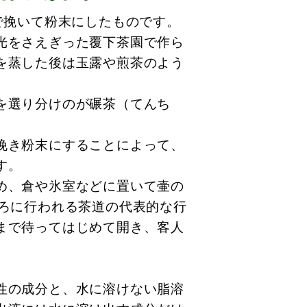
で挽いて粉末にしたものです。
光をさえぎった覆下茶園で作ら
を蒸した後は玉露や煎茶のよう
を選り分けのが碾茶（てんち
挽き粉末にすることによって、
す。
め、倉や氷室などに置いて壷の
ごろに行われる茶道の代表的な行
まで待ってはじめて開き、客人
。
性の成分と、水に溶けない脂溶