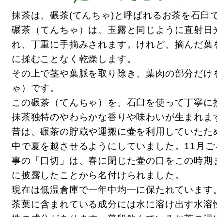
抹茶は、碾茶(てんちゃ)と呼ばれるお茶を石臼
碾茶（てんちゃ）は、玉露と同じように直射日
れ、丁重に手摘みされます。けれど、摘んだ葉
に揉むことなく乾燥します。
その上で茎や葉脈を取り除き、葉肉の部分だけ
ゃ）です。
この碾茶（てんちゃ）を、石臼を使って丁寧に
抹茶独特のやわらかな香りや味わいが生まれま
昔は、碾茶の貯蔵や運搬に壷を利用していたた
中で夏を越させるようにしていました。11月
事の「口切」は、春に閉じた壷の口をこの時期
に披露したことから名付けられました。
現在は低温倉庫で一年中均一に保たれています
茶葉に含まれている成分には水に溶け出す水溶