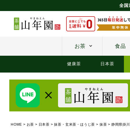
全国
お茶
食品
健康茶
日本茶
HOME
お茶
日本茶
抹茶・玄米茶・ほうじ茶
抹茶
静岡県掛川