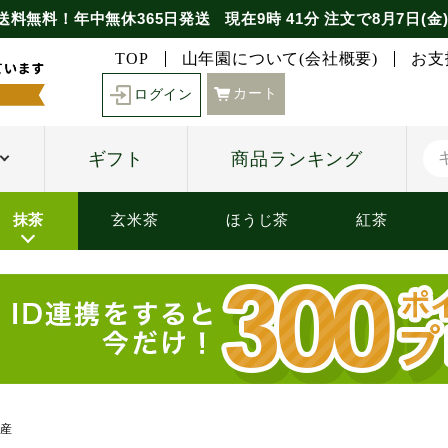
送料無料！年中無休365日発送
現在
9時
41分
注文で
8月7日(金
TOP
山年園について(会社概要)
お支
カート
ログイン
ギフト
商品ランキング
抹茶
玄米茶
ほうじ茶
紅茶
産