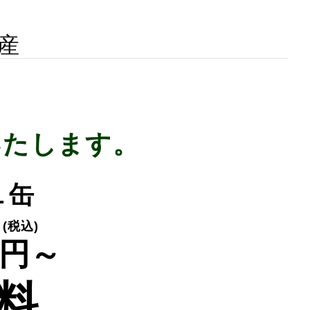
産
いたします。
１缶
(税込)
円～
料