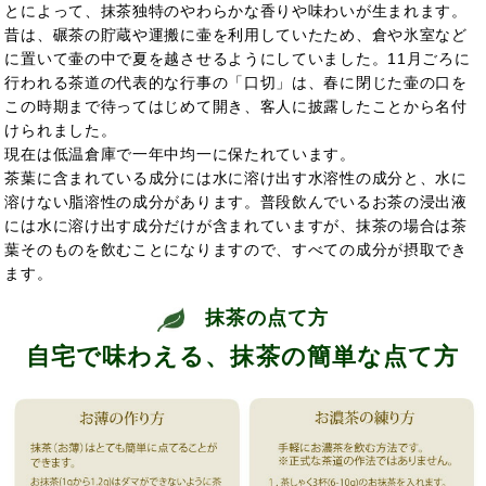
とによって、抹茶独特のやわらかな香りや味わいが生まれます。
昔は、碾茶の貯蔵や運搬に壷を利用していたため、倉や氷室など
に置いて壷の中で夏を越させるようにしていました。11月ごろに
行われる茶道の代表的な行事の「口切」は、春に閉じた壷の口を
この時期まで待ってはじめて開き、客人に披露したことから名付
けられました。
現在は低温倉庫で一年中均一に保たれています。
茶葉に含まれている成分には水に溶け出す水溶性の成分と、水に
溶けない脂溶性の成分があります。普段飲んでいるお茶の浸出液
には水に溶け出す成分だけが含まれていますが、抹茶の場合は茶
葉そのものを飲むことになりますので、すべての成分が摂取でき
ます。
抹茶の点て方
自宅で味わえる、抹茶の簡単な点て方