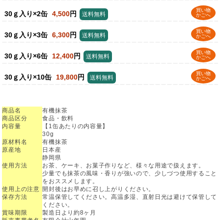
買い物
30ｇ入り×2缶
4,500
円
送料無料
かごへ
買い物
30ｇ入り×3缶
6,300
円
送料無料
かごへ
買い物
30ｇ入り×6缶
12,400
円
送料無料
かごへ
買い物
30ｇ入り×10缶
19,800
円
送料無料
かごへ
商品名
有機抹茶
商品区分
食品・飲料
内容量
【1缶あたりの内容量】
30g
原材料名
有機抹茶
原産地
日本産
静岡県
使用方法
お茶、ケーキ、お菓子作りなど、様々な用途で扱えます。
少量でも抹茶の風味・香りが強いので、少しづつ使用すること
をおススメします。
使用上の注意
開封後はお早めに召し上がりください。
保存方法
常温保管してください。高温多湿、直射日光は避けて保管して
ください。
賞味期限
製造日より約8ヶ月