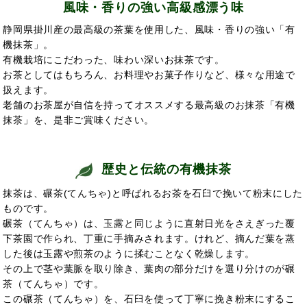
風味・香りの強い高級感漂う味
静岡県掛川産の最高級の茶葉を使用した、風味・香りの強い「有
機抹茶」。
有機栽培にこだわった、味わい深いお抹茶です。
お茶としてはもちろん、お料理やお菓子作りなど、様々な用途で
扱えます。
老舗のお茶屋が自信を持ってオススメする最高級のお抹茶「有機
抹茶」を、是非ご賞味ください。
歴史と伝統の有機抹茶
抹茶は、碾茶(てんちゃ)と呼ばれるお茶を石臼で挽いて粉末にした
ものです。
碾茶（てんちゃ）は、玉露と同じように直射日光をさえぎった覆
下茶園で作られ、丁重に手摘みされます。けれど、摘んだ葉を蒸
した後は玉露や煎茶のように揉むことなく乾燥します。
その上で茎や葉脈を取り除き、葉肉の部分だけを選り分けのが碾
茶（てんちゃ）です。
この碾茶（てんちゃ）を、石臼を使って丁寧に挽き粉末にするこ