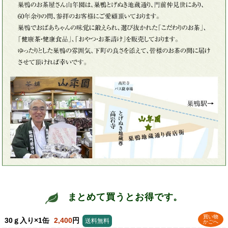
まとめて買うとお得です。
買い物
30ｇ入り×1缶
2,400
円
送料無料
かごへ