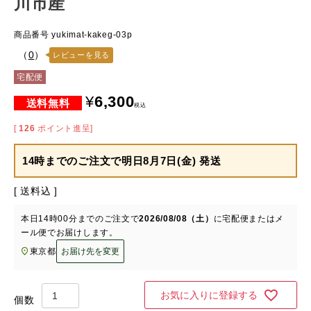
川市産
商品番号
yukimat-kakeg-03p
（
0
）
レビューを見る
宅配便
¥
6,300
税込
[
126
ポイント進呈]
14時までのご注文で
明日8月7日(金) 発送
送料込
本日
14時00分
までのご注文で
2026/08/08（土）
に
宅配便またはメ
ール便
でお届けします。
東京都
お届け先を変更
お気に入りに登録する