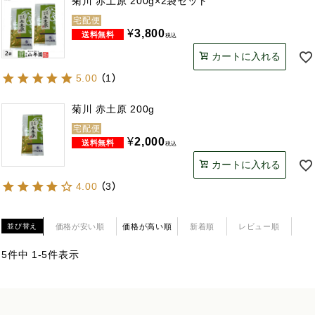
菊川 赤土原 200g×2袋セット
宅配便
¥
3,800
税込
カートに入れる
5.00
（
1
）
菊川 赤土原 200g
宅配便
¥
2,000
税込
カートに入れる
4.00
（
3
）
価格が安い順
価格が高い順
新着順
レビュー順
並び替え
5
件中
1
-
5
件表示