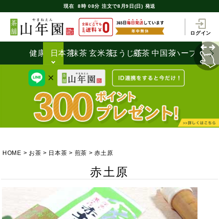
現在
8時
08分
注文で
8月9日(日) 発送
ログイン
健康茶
日本茶
抹茶
玄米茶
ほうじ茶
紅茶
中国茶
ハーブティ
HOME
お茶
日本茶
煎茶
赤土原
赤土原