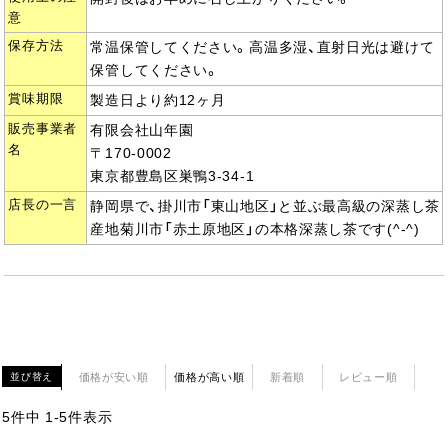
意
保存方法
常温保管してください。高温多湿、直射日光は避けて
保管してください。
賞味期限
製造日より約12ヶ月
販売事業者
有限会社山年園
名
〒170-0002
東京都豊島区巣鴨3-34-1
店長の一言
静岡県で、掛川市「東山地区」と並ぶ最高級の深蒸し茶
産地菊川市「赤土原地区」の本格深蒸し茶です(^-^)
価格が安い順
価格が高い順
新着順
レビュー順
並び替え
5
件中
1
-
5
件表示