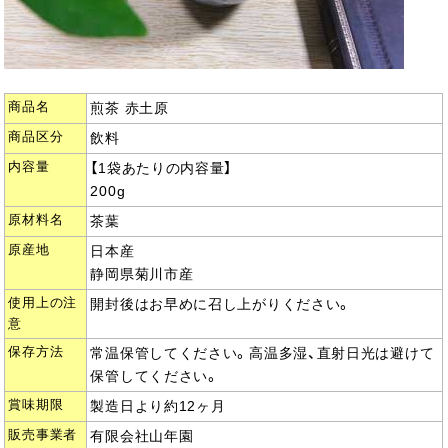
商品名
煎茶 赤土原
商品区分
飲料
内容量
【1袋あたりの内容量】
200g
原材料名
茶葉
原産地
日本産
静岡県菊川市産
使用上の注
開封後はお早めに召し上がりください。
意
保存方法
常温保管してください。高温多湿、直射日光は避けて
保管してください。
賞味期限
製造日より約12ヶ月
販売事業者
有限会社山年園