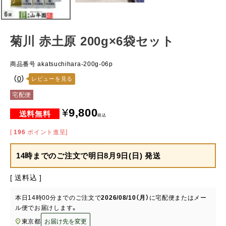
菊川 赤土原 200g×6袋セット
商品番号
akatsuchihara-200g-06p
（
0
）
レビューを見る
宅配便
¥
9,800
税込
[
196
ポイント進呈]
14時までのご注文で
明日8月9日(日) 発送
送料込
本日
14時00分
までのご注文で
2026/08/10（月）
に
宅配便またはメー
ル便
でお届けします。
東京都
お届け先を変更