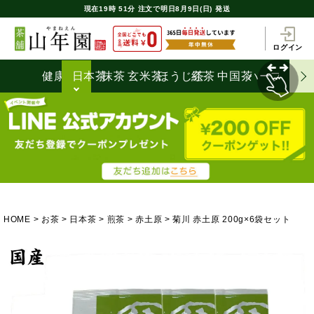
現在
19時
51分
注文で
明日8月9日(日) 発送
ログイン
健康茶
日本茶
抹茶
玄米茶
ほうじ茶
紅茶
中国茶
ハーブティ
HOME
お茶
日本茶
煎茶
赤土原
菊川 赤土原 200g×6袋セット