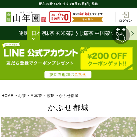
現在
10時
56分
注文で
8月10日(月) 発送
ログイン
健康茶
日本茶
抹茶
玄米茶
ほうじ茶
紅茶
中国茶
ハーブティ
HOME
お茶
日本茶
煎茶
かぶせ都城
かぶせ都城