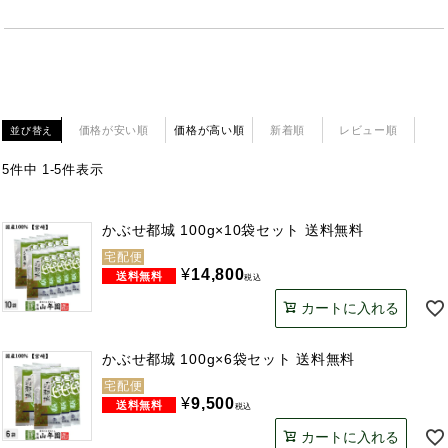
価格が安い順
価格が高い順
新着順
レビュー順
並び替え
5
件中
1
-
5
件表示
かぶせ都城 100g×10袋セット 送料無料
宅配便
¥
14,800
税込
カートに入れる
かぶせ都城 100g×6袋セット 送料無料
宅配便
¥
9,500
税込
カートに入れる