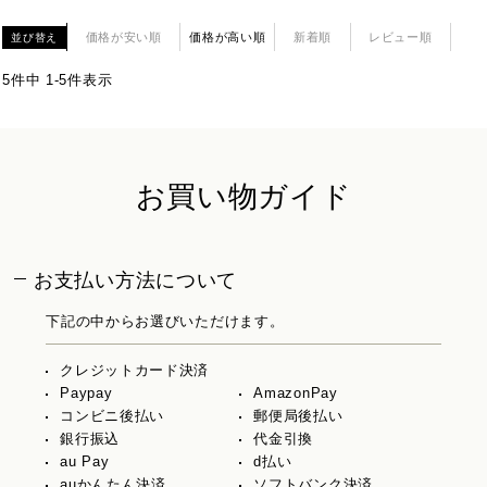
価格が安い順
価格が高い順
新着順
レビュー順
並び替え
5
件中
1
-
5
件表示
お買い物ガイド
お支払い方法について
下記の中からお選びいただけます。
クレジットカード決済
Paypay
AmazonPay
コンビニ後払い
郵便局後払い
銀行振込
代金引換
au Pay
d払い
auかんたん決済
ソフトバンク決済