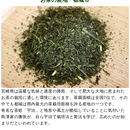
宮崎県は温暖な気候と適度の降雨、そして肥大な大地に恵まれた
お茶の栽培に適した環境にあります。茶園面積は全国7位で、その
中でも都城は県内最大の茶栽培面積を誇る産地の一つです。
有名な茶処「宇治」と地形や風土が酷似していることに気付いた
島津家の藩医が、自ら宇治で栽培法と製法を学び、広めたのが始
まりだといわれています。