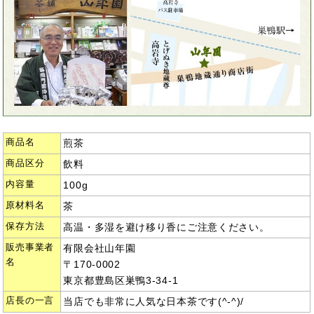
商品名
煎茶
商品区分
飲料
内容量
100g
原材料名
茶
保存方法
高温・多湿を避け移り香にご注意ください。
販売事業者
有限会社山年園
名
〒170-0002
東京都豊島区巣鴨3-34-1
店長の一言
当店でも非常に人気な日本茶です(^-^)/