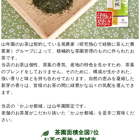
山年園のお茶は契約している篤農家（研究熱心で経験に富んだ農
業家）グループによって、積極的な茶園管理のものに作られたお
茶です。
当店のお茶は個性、茶葉の香気、産地の特色を生かすため、茶葉
のブレンドをしておりません。そのために、構成が生かされた、
強い香りと味とを持ち合わせております。自然の恵みを凝縮した
新芽の香りは、皆様のお茶の間に緑豊かな山々の気配を運んでき
ます。
当店の「かぶせ都城」は山年園限定です。
老舗のお茶屋がこだわり抜いた「かぶせ都城」を是非ご賞味くだ
さい。
茶園面積全国7位
お茶の産地・都城市