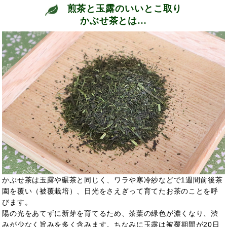
煎茶と玉露のいいとこ取り
かぶせ茶とは…
かぶせ茶は玉露や碾茶と同じく、ワラや寒冷紗などで1週間前後茶
園を覆い（被覆栽培）、日光をさえぎって育てたお茶のことを呼
びます。
陽の光をあてずに新芽を育てるため、茶葉の緑色が濃くなり、渋
みが少なく旨みを多く含みます。ちなみに玉露は被覆期間が20日