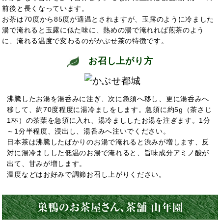
前後と長くなっています。
お茶は70度から85度が適温とされますが、玉露のように冷ました
湯で淹れると玉露に似た味に、熱めの湯で淹れれば煎茶のよう
に、淹れる温度で変わるのがかぶせ茶の特徴です。
お召し上がり方
沸騰したお湯を湯呑みに注ぎ、次に急須へ移し、更に湯呑みへ
移して、約70度程度に湯冷ましをします。急須に約5g（茶さじ
1杯）の茶葉を急須に入れ、湯冷まししたお湯を注ぎます。1分
～1分半程度、浸出し、湯呑みへ注いでください。
日本茶は沸騰したばかりのお湯で淹れると渋みが増します、反
対に湯冷ましした低温のお湯で淹れると、旨味成分アミノ酸が
出て、甘みが増します。
温度などはお好みで調節お召し上がりください。