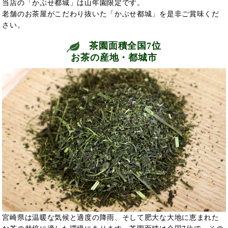
当店の「かぶせ都城」は山年園限定です。
老舗のお茶屋がこだわり抜いた「かぶせ都城」を是非ご賞味くだ
さい。
茶園面積全国7位
お茶の産地・都城市
宮崎県は温暖な気候と適度の降雨、そして肥大な大地に恵まれた