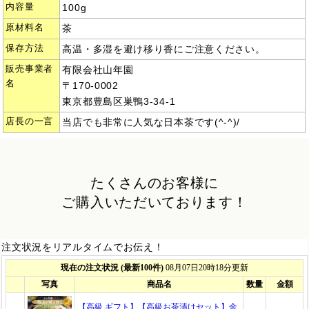
内容量
100g
原材料名
茶
保存方法
高温・多湿を避け移り香にご注意ください。
販売事業者
有限会社山年園
名
〒170-0002
東京都豊島区巣鴨3-34-1
店長の一言
当店でも非常に人気な日本茶です(^-^)/
たくさんのお客様に
ご購入いただいております！
注文状況をリアルタイムでお伝え！