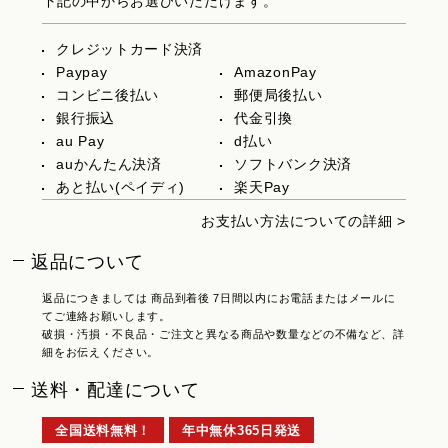
下記の中からお選びいただけます。
クレジットカード決済
Paypay
AmazonPay
コンビニ後払い
郵便局後払い
銀行振込
代金引換
au Pay
d払い
auかんたん決済
ソフトバンク決済
あと払い(ペイディ)
楽天Pay
お支払い方法についての詳細 >
返品について
返品につきましては 商品到着後 7日間以内にお電話またはメールに
てご連絡お願いします。
破損・汚損・不良品・ご注文と異なる商品や数量などの不備など、詳
細をお伝えください。
送料・配達について
全国送料無料！
年中無休365日発送