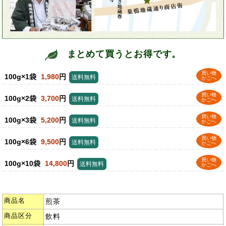
まとめて買うとお得です。
買い物
100g×1袋
1,980
円
送料無料
かごへ
買い物
100g×2袋
3,700
円
送料無料
かごへ
買い物
100g×3袋
5,200
円
送料無料
かごへ
買い物
100g×6袋
9,500
円
送料無料
かごへ
買い物
100g×10袋
14,800
円
送料無料
かごへ
商品名
煎茶
商品区分
飲料