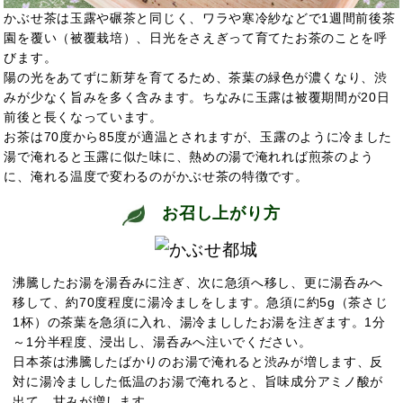
かぶせ茶は玉露や碾茶と同じく、ワラや寒冷紗などで1週間前後茶
園を覆い（被覆栽培）、日光をさえぎって育てたお茶のことを呼
びます。
陽の光をあてずに新芽を育てるため、茶葉の緑色が濃くなり、渋
みが少なく旨みを多く含みます。ちなみに玉露は被覆期間が20日
前後と長くなっています。
お茶は70度から85度が適温とされますが、玉露のように冷ました
湯で淹れると玉露に似た味に、熱めの湯で淹れれば煎茶のよう
に、淹れる温度で変わるのがかぶせ茶の特徴です。
お召し上がり方
沸騰したお湯を湯呑みに注ぎ、次に急須へ移し、更に湯呑みへ
移して、約70度程度に湯冷ましをします。急須に約5g（茶さじ
1杯）の茶葉を急須に入れ、湯冷まししたお湯を注ぎます。1分
～1分半程度、浸出し、湯呑みへ注いでください。
日本茶は沸騰したばかりのお湯で淹れると渋みが増します、反
対に湯冷ましした低温のお湯で淹れると、旨味成分アミノ酸が
出て、甘みが増します。