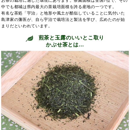
お茶の栽培に適した環境にあります。茶園面積は全国7位で、その
中でも都城は県内最大の茶栽培面積を誇る産地の一つです。
有名な茶処「宇治」と地形や風土が酷似していることに気付いた
島津家の藩医が、自ら宇治で栽培法と製法を学び、広めたのが始
まりだといわれています。
煎茶と玉露のいいとこ取り
かぶせ茶とは…