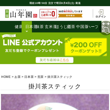
現在
18時
58分
注文で
明日8月8日(土) 発送
ログイン
健康茶
日本茶
抹茶
玄米茶
ほうじ茶
紅茶
中国茶
ハーブティ
HOME
お茶
日本茶
煎茶
掛川茶スティック
掛川茶スティック