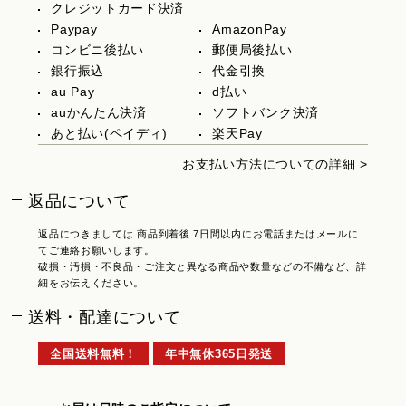
クレジットカード決済
Paypay
AmazonPay
コンビニ後払い
郵便局後払い
銀行振込
代金引換
au Pay
d払い
auかんたん決済
ソフトバンク決済
あと払い(ペイディ)
楽天Pay
お支払い方法についての詳細 >
返品について
返品につきましては 商品到着後 7日間以内にお電話またはメールに
てご連絡お願いします。
破損・汚損・不良品・ご注文と異なる商品や数量などの不備など、詳
細をお伝えください。
送料・配達について
全国送料無料！
年中無休365日発送