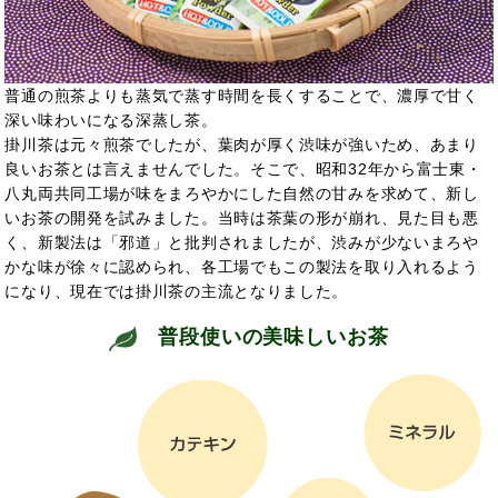
普通の煎茶よりも蒸気で蒸す時間を長くすることで、濃厚で甘く
深い味わいになる深蒸し茶。
掛川茶は元々煎茶でしたが、葉肉が厚く渋味が強いため、あまり
良いお茶とは言えませんでした。そこで、昭和32年から富士東・
八丸両共同工場が味をまろやかにした自然の甘みを求めて、新し
いお茶の開発を試みました。当時は茶葉の形が崩れ、見た目も悪
く、新製法は「邪道」と批判されましたが、渋みが少ないまろや
かな味が徐々に認められ、各工場でもこの製法を取り入れるよう
になり、現在では掛川茶の主流となりました。
普段使いの美味しいお茶