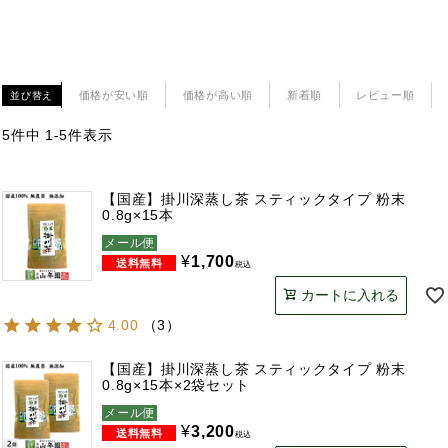
価格が安い順
価格が高い順
新着順
レビュー順
並び替え
5
件中
1
-
5
件表示
【国産】掛川深蒸し茶 スティックタイプ 粉末
0.8g×15本
メール便
¥
1,700
税込
カートに入れる
4.00
（
3
）
【国産】掛川深蒸し茶 スティックタイプ 粉末
0.8g×15本×2袋セット
メール便
¥
3,200
税込