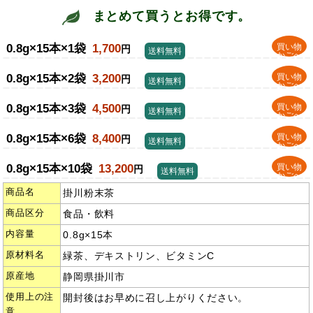
まとめて買うとお得です。
0.8g×15本×1袋
1,700
買い物
円
送料無料
かごへ
0.8g×15本×2袋
3,200
買い物
円
送料無料
かごへ
0.8g×15本×3袋
4,500
買い物
円
送料無料
かごへ
0.8g×15本×6袋
8,400
買い物
円
送料無料
かごへ
0.8g×15本×10袋
13,200
買い物
円
送料無料
かごへ
商品名
掛川粉末茶
商品区分
食品・飲料
内容量
0.8g×15本
原材料名
緑茶、デキストリン、ビタミンC
原産地
静岡県掛川市
使用上の注
開封後はお早めに召し上がりください。
意