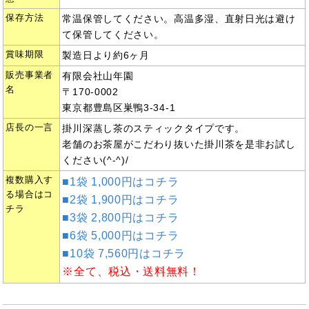
保存方法
常温保管してください。高温多湿、直射日光は避け
て保管してください。
賞味期限
製造日より約6ヶ月
販売事業者
有限会社山年園
名
〒170-0002
東京都豊島区巣鴨3-34-1
店長の一言
掛川深蒸し茶のスティックタイプです。
老舗のお茶屋がこだわり抜いた掛川茶を是非お試し
ください(^-^)/
複数購入す
■1袋 1,000円はコチラ
る場合はコ
■2袋 1,900円はコチラ
チラ
■3袋 2,800円はコチラ
■6袋 5,000円はコチラ
■10袋 7,560円はコチラ
※全て、税込・送料無料！