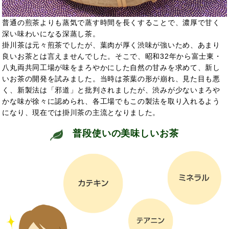
普通の煎茶よりも蒸気で蒸す時間を長くすることで、濃厚で甘く
深い味わいになる深蒸し茶。
掛川茶は元々煎茶でしたが、葉肉が厚く渋味が強いため、あまり
良いお茶とは言えませんでした。そこで、昭和32年から富士東・
八丸両共同工場が味をまろやかにした自然の甘みを求めて、新し
いお茶の開発を試みました。当時は茶葉の形が崩れ、見た目も悪
く、新製法は「邪道」と批判されましたが、渋みが少ないまろや
かな味が徐々に認められ、各工場でもこの製法を取り入れるよう
になり、現在では掛川茶の主流となりました。
普段使いの美味しいお茶