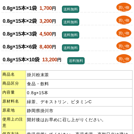
0.8g×15本×1袋
1,700
買い物
円
送料無料
かごへ
0.8g×15本×2袋
3,200
買い物
円
送料無料
かごへ
0.8g×15本×3袋
4,500
買い物
円
送料無料
かごへ
0.8g×15本×6袋
8,400
買い物
円
送料無料
かごへ
0.8g×15本×10袋
13,200
買い物
円
送料無料
かごへ
商品名
掛川粉末茶
商品区分
食品・飲料
内容量
0.8g×15本
原材料名
緑茶、デキストリン、ビタミンC
原産地
静岡県掛川市
使用上の注
開封後はお早めに召し上がりください。
意