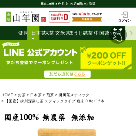
現在
10時
5分
注文で
8月8日(土) 発送
ログイン
健康茶
日本茶
抹茶
玄米茶
ほうじ茶
紅茶
中国茶
ハーブティ
HOME
お茶
日本茶
煎茶
掛川茶スティック
【国産】掛川深蒸し茶 スティックタイプ 粉末 0.8g×15本