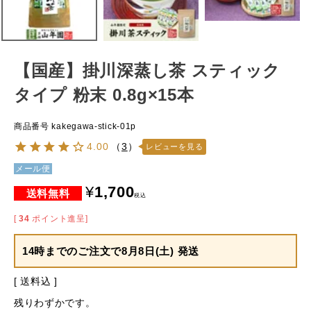
【国産】掛川深蒸し茶 スティック
タイプ 粉末 0.8g×15本
商品番号
kakegawa-stick-01p
4.00
（
3
）
レビューを見る
メール便
¥
1,700
税込
[
34
ポイント進呈]
14時までのご注文で
8月8日(土) 発送
送料込
残りわずかです。