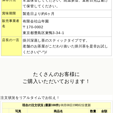
保存方法
常温保管してください。高温多湿、直射日光は避け
て保管してください。
賞味期限
製造日より約6ヶ月
販売事業者
有限会社山年園
名
〒170-0002
東京都豊島区巣鴨3-34-1
店長の一言
掛川深蒸し茶のスティックタイプです。
老舗のお茶屋がこだわり抜いた掛川茶を是非お試し
ください(^-^)/
たくさんのお客様に
ご購入いただいております！
注文状況をリアルタイムでお伝え！