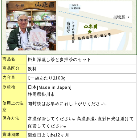
商品名
掛川深蒸し茶と参拝茶のセット
商品区分
飲料
内容量
【一袋あたり】100g
原産地
日本[Made in Japan]
静岡県掛川市
使用上の注
開封後はお早めに召し上がりください。
意
保存方法
常温保管してください。高温多湿、直射日光は避けて
保管してください。
賞味期限
製造日より約12ヶ月