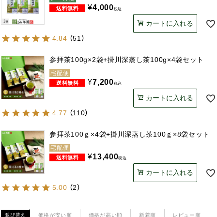
¥
4,000
税込
カートに入れる
4.84
（
51
）
参拝茶100g×2袋+掛川深蒸し茶100g×4袋セット
宅配便
¥
7,200
税込
カートに入れる
4.77
（
110
）
参拝茶100ｇ×4袋+掛川深蒸し茶100ｇ×8袋セット
宅配便
¥
13,400
税込
カートに入れる
5.00
（
2
）
価格が安い順
価格が高い順
新着順
レビュー順
並び替え