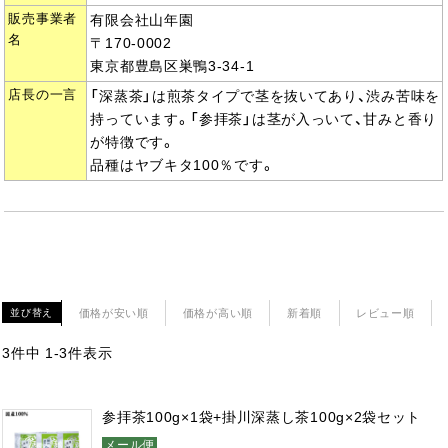
販売事業者
有限会社山年園
名
〒170-0002
東京都豊島区巣鴨3-34-1
店長の一言
「深蒸茶」は煎茶タイプで茎を抜いてあり、渋み苦味を
持っています。「参拝茶」は茎が入っいて、甘みと香り
が特徴です。
品種はヤブキタ100％です。
価格が安い順
価格が高い順
新着順
レビュー順
並び替え
3
件中
1
-
3
件表示
参拝茶100g×1袋+掛川深蒸し茶100g×2袋セット
メール便