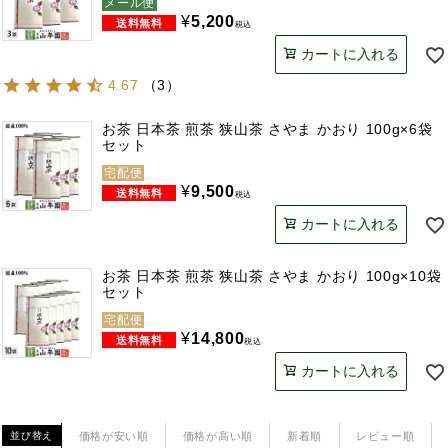
メール便
¥
5,200
税込
カートに入れる
4.67
（
3
）
お茶 日本茶 煎茶 狭山茶 さやま かおり 100g×6袋
セット
宅配便
¥
9,500
税込
カートに入れる
お茶 日本茶 煎茶 狭山茶 さやま かおり 100g×10袋
セット
宅配便
¥
14,800
税込
カートに入れる
価格が安い順
価格が高い順
新着順
レビュー順
並び替え