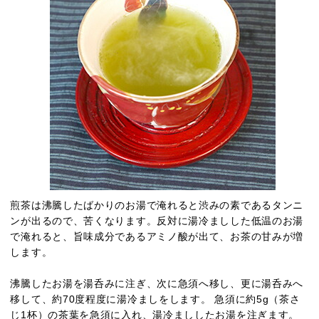
煎茶は沸騰したばかりのお湯で淹れると渋みの素であるタンニ
ンが出るので、苦くなります。反対に湯冷ましした低温のお湯
で淹れると、旨味成分であるアミノ酸が出て、お茶の甘みが増
します。
沸騰したお湯を湯呑みに注ぎ、次に急須へ移し、更に湯呑みへ
移して、約70度程度に湯冷ましをします。 急須に約5g（茶さ
じ1杯）の茶葉を急須に入れ、湯冷まししたお湯を注ぎます。