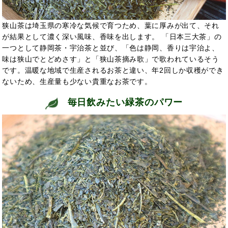
狭山茶は埼玉県の寒冷な気候で育つため、葉に厚みが出て、それ
が結果として濃く深い風味、香味を出します。 「日本三大茶」の
一つとして静岡茶・宇治茶と並び、「色は静岡、香りは宇治よ、
味は狭山でとどめさす」と「狭山茶摘み歌」で歌われているそう
です。温暖な地域で生産されるお茶と違い、年2回しか収穫ができ
ないため、生産量も少ない貴重なお茶です。
毎日飲みたい緑茶のパワー