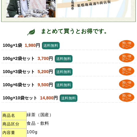
まとめて買うとお得です。
買い物
100g×1袋
1,980
円
送料無料
かごへ
買い物
100g×2袋セット
3,700
円
送料無料
かごへ
買い物
100g×3袋セット
5,200
円
送料無料
かごへ
買い物
100g×6袋セット
9,500
円
送料無料
かごへ
買い物
100g×10袋セット
14,800
円
送料無料
かごへ
緑茶（国産）
商品名
食品・飲料
商品区分
100g
内容量