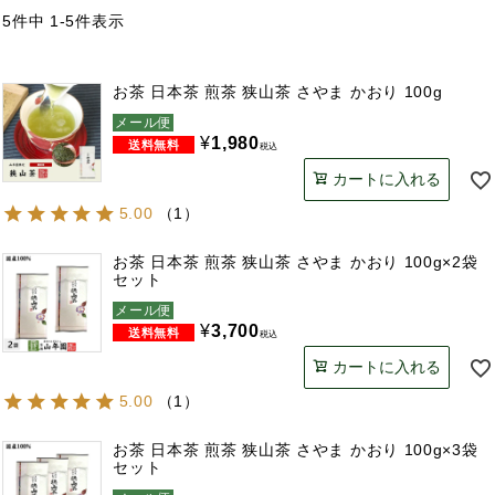
5
件中
1
-
5
件表示
お茶 日本茶 煎茶 狭山茶 さやま かおり 100g
メール便
¥
1,980
税込
カートに入れる
5.00
（
1
）
お茶 日本茶 煎茶 狭山茶 さやま かおり 100g×2袋
セット
メール便
¥
3,700
税込
カートに入れる
5.00
（
1
）
お茶 日本茶 煎茶 狭山茶 さやま かおり 100g×3袋
セット