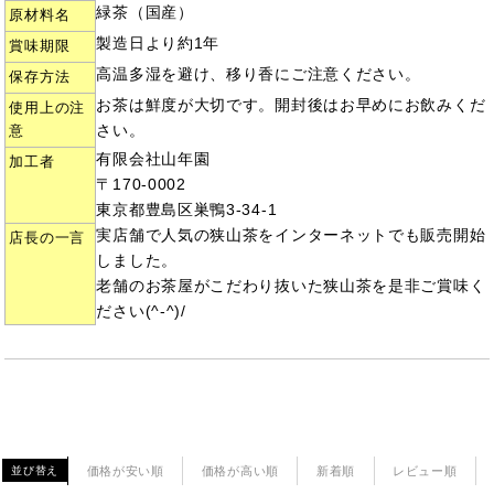
緑茶（国産）
原材料名
製造日より約1年
賞味期限
高温多湿を避け、移り香にご注意ください。
保存方法
お茶は鮮度が大切です。開封後はお早めにお飲みくだ
使用上の注
さい。
意
有限会社山年園
加工者
〒170-0002
東京都豊島区巣鴨3-34-1
実店舗で人気の狭山茶をインターネットでも販売開始
店長の一言
しました。
老舗のお茶屋がこだわり抜いた狭山茶を是非ご賞味く
ださい(^-^)/
価格が安い順
価格が高い順
新着順
レビュー順
並び替え