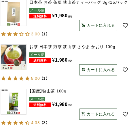
日本茶 お茶 茶葉 狭山茶ティーバッグ 3g×15パック
メール便
¥
1,980
税込
カートに入れる
3.00
（
1
）
お茶 日本茶 煎茶 狭山茶 さやま かおり 100g
メール便
¥
1,980
税込
カートに入れる
5.00
（
1
）
【国産】狭山茶 100g
メール便
¥
1,980
税込
カートに入れる
4.33
（
3
）