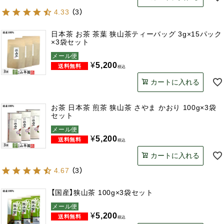
4.33
（
3
）
日本茶 お茶 茶葉 狭山茶ティーバッグ 3g×15パック
×3袋セット
メール便
¥
5,200
税込
カートに入れる
お茶 日本茶 煎茶 狭山茶 さやま かおり 100g×3袋
セット
メール便
¥
5,200
税込
カートに入れる
4.67
（
3
）
【国産】狭山茶 100g×3袋セット
メール便
¥
5,200
税込