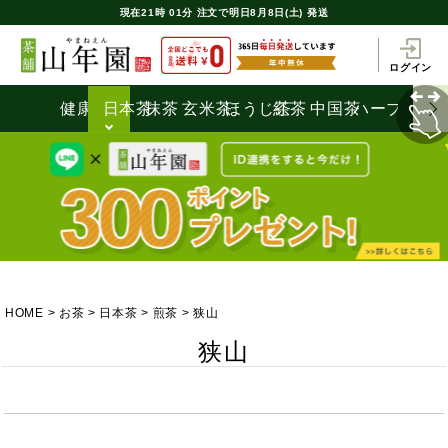
現在
21時
01分
注文で
明日8月8日(土) 発送
ログイン
健康茶
日本茶
抹茶
玄米茶
ほうじ茶
紅茶
中国茶
ハーブティ
HOME
お茶
日本茶
煎茶
狭山
狭山