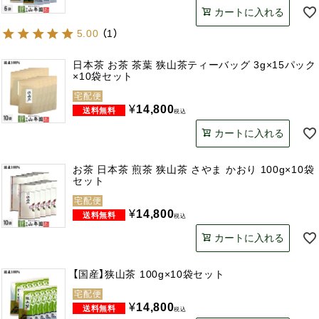
カートに入れる
5.00
（
1
）
日本茶 お茶 茶葉 狭山茶ティーバッグ 3g×15パック
×10袋セット
宅配便
¥
14,800
税込
カートに入れる
お茶 日本茶 煎茶 狭山茶 さやま かおり 100g×10袋
セット
宅配便
¥
14,800
税込
カートに入れる
【国産】狭山茶 100g×10袋セット
宅配便
¥
14,800
税込