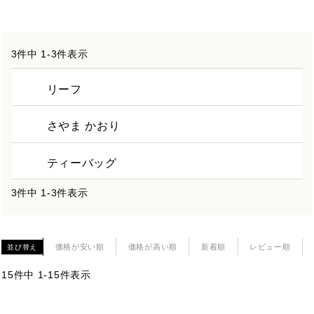
3
件中
1
-
3
件表示
リーフ
さやま かおり
ティーバッグ
3
件中
1
-
3
件表示
価格が安い順
価格が高い順
新着順
レビュー順
並び替え
15
件中
1
-
15
件表示