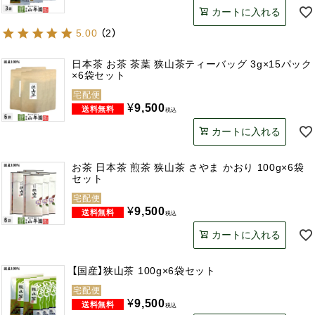
カートに入れる
5.00
（
2
）
日本茶 お茶 茶葉 狭山茶ティーバッグ 3g×15パック
×6袋セット
宅配便
¥
9,500
税込
カートに入れる
お茶 日本茶 煎茶 狭山茶 さやま かおり 100g×6袋
セット
宅配便
¥
9,500
税込
カートに入れる
【国産】狭山茶 100g×6袋セット
宅配便
¥
9,500
税込