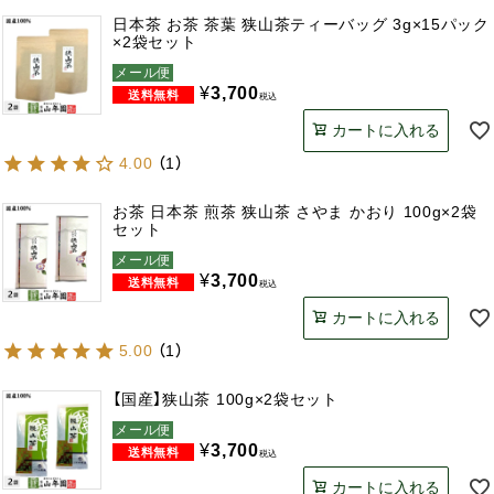
日本茶 お茶 茶葉 狭山茶ティーバッグ 3g×15パック
×2袋セット
メール便
¥
3,700
税込
カートに入れる
4.00
（
1
）
お茶 日本茶 煎茶 狭山茶 さやま かおり 100g×2袋
セット
メール便
¥
3,700
税込
カートに入れる
5.00
（
1
）
【国産】狭山茶 100g×2袋セット
メール便
¥
3,700
税込
カートに入れる