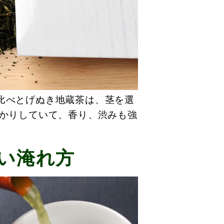
比べとげぬき地蔵茶は、茎を選
っかりしていて、香り、渋みも強
い淹れ方