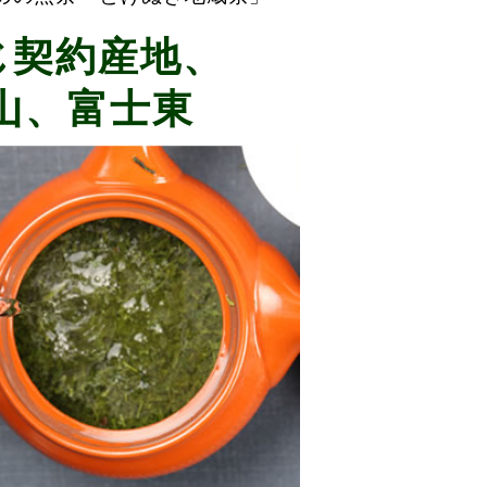
じ契約産地、
山、富士東