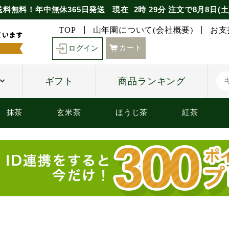
送料無料！年中無休365日発送
現在
2時
29分
注文で
8月8日(土
TOP
山年園について(会社概要)
お支
カート
ログイン
ギフト
商品ランキング
抹茶
玄米茶
ほうじ茶
紅茶