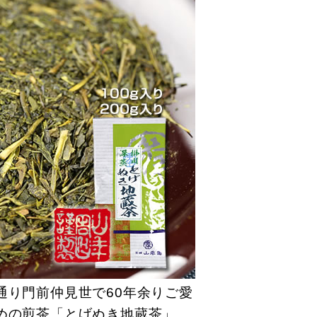
通り門前仲見世で60年余りご愛
めの煎茶「とげぬき地蔵茶」