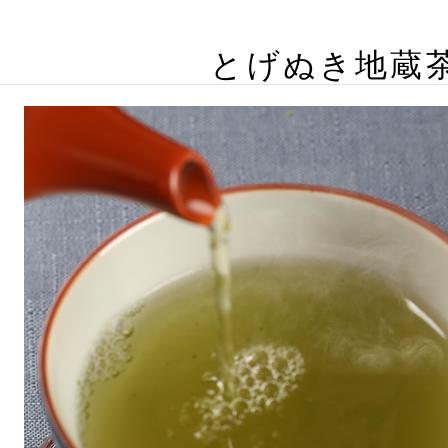
とげぬき地蔵茶