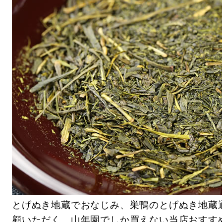
とげぬき地蔵でおなじみ、巣鴨のとげぬき地蔵
顧いただく、山年園でしか買えない当店おすす