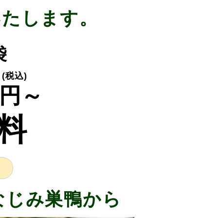
いたします。
3袋
(税込)
円～
料
なじみ巣鴨から