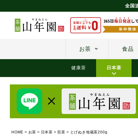
全国
お茶
食品
健康茶
日本茶
HOME
お茶
日本茶
煎茶
とげぬき地蔵茶200g