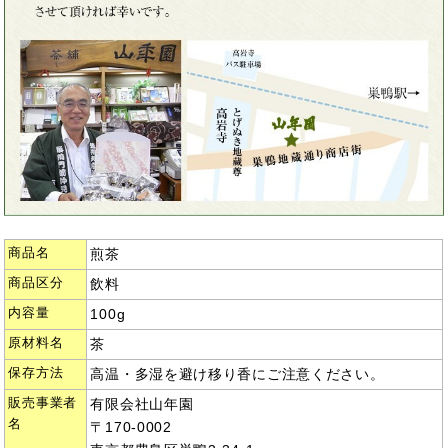
商品名
煎茶
商品区分
飲料
内容量
100g
原材料名
茶
保存方法
高温・多湿を避け移り香にご注意ください。
販売事業者
有限会社山年園
名
〒170-0002