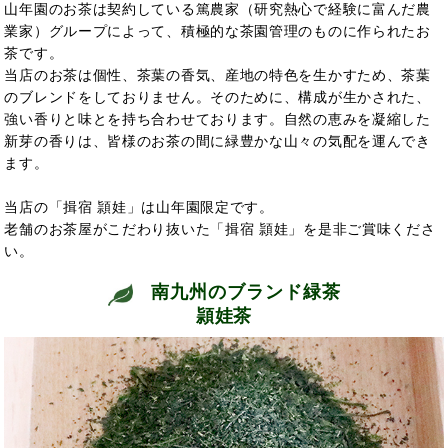
山年園のお茶は契約している篤農家（研究熱心で経験に富んだ農
業家）グループによって、積極的な茶園管理のものに作られたお
茶です。
当店のお茶は個性、茶葉の香気、産地の特色を生かすため、茶葉
のブレンドをしておりません。そのために、構成が生かされた、
強い香りと味とを持ち合わせております。自然の恵みを凝縮した
新芽の香りは、皆様のお茶の間に緑豊かな山々の気配を運んでき
ます。
当店の「揖宿 頴娃」は山年園限定です。
老舗のお茶屋がこだわり抜いた「揖宿 頴娃」を是非ご賞味くださ
い。
南九州のブランド緑茶
頴娃茶