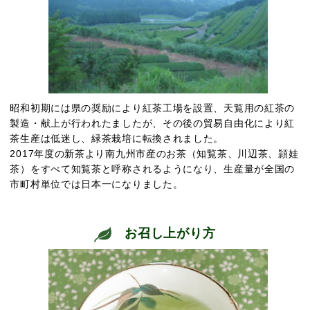
昭和初期には県の奨励により紅茶工場を設置、天覧用の紅茶の
製造・献上が行われたましたが、その後の貿易自由化により紅
茶生産は低迷し、緑茶栽培に転換されました。
2017年度の新茶より南九州市産のお茶（知覧茶、川辺茶、頴娃
茶）をすべて知覧茶と呼称されるようになり、生産量が全国の
市町村単位では日本一になりました。
お召し上がり方