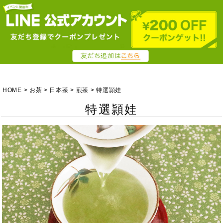
HOME
お茶
日本茶
煎茶
特選頴娃
特選頴娃