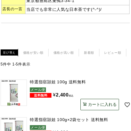
東京都豊島区巣鴨3-34-1
店長の一言
当店でも非常に人気な日本茶です(^-^)/
価格が安い順
価格が高い順
新着順
レビュー順
並び替え
5
件中
1
-
5
件表示
特選指宿頴娃 100g 送料無料
メール便
¥
2,400
税込
カートに入れる
特選指宿頴娃 100g×2袋セット 送料無料
メール便