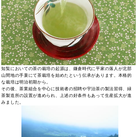
知覧においての茶の栽培の起源は、鎌倉時代に平家の落人が北部
山間地の手蓑にて茶栽培を始めたという伝承があります。本格的
な栽培は明治初期から。
その後、茶業組合を中心に技術者の招聘や宇治茶の製法習得、緑
茶製造所の設置が進められ、上述の好条件もあって生産拡大が進
みました。