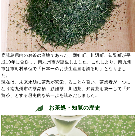
鹿児島県内のお茶の産地であった、頴娃町、川辺町、知覧町が平
成19年に合併し、南九州市が誕生しました。これにより、南九州
市は市町村単位で「日本一のお茶生産量を誇る町」となりまし
た。
現在は、未来永劫に茶業が繁栄することを誓い、茶業者が一つに
なり南九州市の茶銘柄、頴娃茶、川辺茶、知覧茶を統一して「知
覧茶」とする歴史的な第一歩を踏みだしました。
お茶処・知覧の歴史