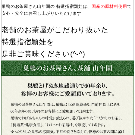
巣鴨のお茶屋さん山年園の 特選指宿頴娃は、
国産の原材料使用
で
安心・安全にお召し上がりいただけます
老舗のお茶屋がこだわり抜いた
特選指宿頴娃を
是非ご賞味ください(^-^)