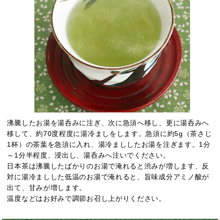
沸騰したお湯を湯呑みに注ぎ、次に急須へ移し、更に湯呑みへ
移して、約70度程度に湯冷ましをします。急須に約5g（茶さじ
1杯）の茶葉を急須に入れ、湯冷まししたお湯を注ぎます。1分
～1分半程度、浸出し、湯呑みへ注いでください。
日本茶は沸騰したばかりのお湯で淹れると渋みが増します、反
対に湯冷ましした低温のお湯で淹れると、旨味成分アミノ酸が
出て、甘みが増します。
温度などはお好みで調節お召し上がりください。