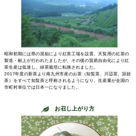
昭和初期には県の奨励により紅茶工場を設置、天覧用の紅茶の
製造・献上が行われたましたが、その後の貿易自由化により紅
茶生産は低迷し、緑茶栽培に転換されました。
2017年度の新茶より南九州市産のお茶（知覧茶、川辺茶、頴娃
茶）をすべて知覧茶と呼称されるようになり、生産量が全国の
市町村単位では日本一になりました。
お召し上がり方