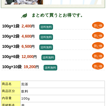
まとめて買うとお得です。
100g×1袋
2,400
買い物
円
送料無料
かごへ
100g×2袋
4,600
買い物
円
送料無料
かごへ
100g×3袋
6,500
買い物
円
送料無料
かごへ
100g×6袋
12,000
買い物
円
送料無料
かごへ
100g×10袋
19,200
買い物
円
送料無料
かごへ
商品名
煎茶
商品区分
飲料
内容量
100g
原材料名
茶