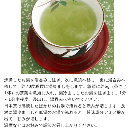
沸騰したお湯を湯呑みに注ぎ、次に急須へ移し、更に湯呑みへ
移して、約70度程度に湯冷ましをします。急須に約5g（茶さじ
1杯）の茶葉を急須に入れ、湯冷まししたお湯を注ぎます。1分
～1分半程度、浸出し、湯呑みへ注いでください。
日本茶は沸騰したばかりのお湯で淹れると渋みが増します、反
対に湯冷ましした低温のお湯で淹れると、旨味成分アミノ酸が
出て、甘みが増します。
温度などはお好みで調節お召し上がりください。