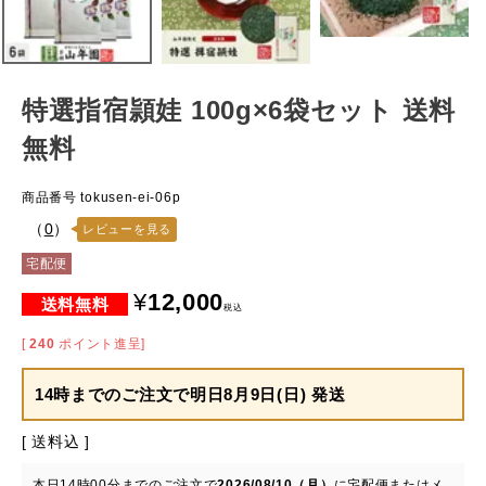
特選指宿頴娃 100g×6袋セット 送料
無料
商品番号
tokusen-ei-06p
（
0
）
レビューを見る
宅配便
¥
12,000
税込
[
240
ポイント進呈]
14時までのご注文で
明日8月9日(日) 発送
送料込
本日
14時00分
までのご注文で
2026/08/10（月）
に
宅配便またはメ