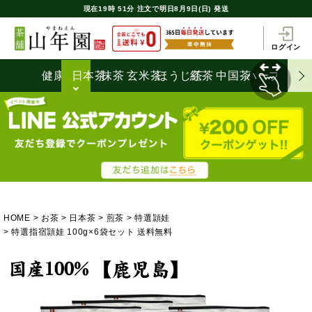
現在
19時
51分
注文で
明日8月9日(日) 発送
ログイン
健康茶
日本茶
抹茶
玄米茶
ほうじ茶
紅茶
中国茶
ハーブティ
HOME
お茶
日本茶
煎茶
特選頴娃
特選指宿頴娃 100g×6袋セット 送料無料