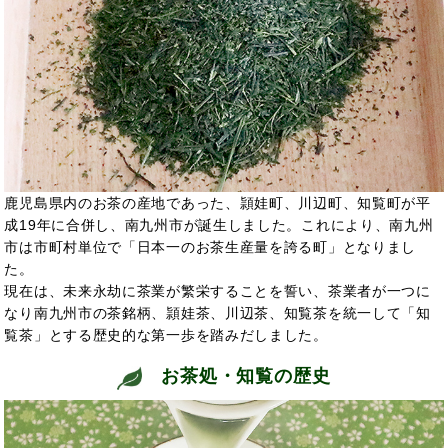
鹿児島県内のお茶の産地であった、頴娃町、川辺町、知覧町が平
成19年に合併し、南九州市が誕生しました。これにより、南九州
市は市町村単位で「日本一のお茶生産量を誇る町」となりまし
た。
現在は、未来永劫に茶業が繁栄することを誓い、茶業者が一つに
なり南九州市の茶銘柄、頴娃茶、川辺茶、知覧茶を統一して「知
覧茶」とする歴史的な第一歩を踏みだしました。
お茶処・知覧の歴史