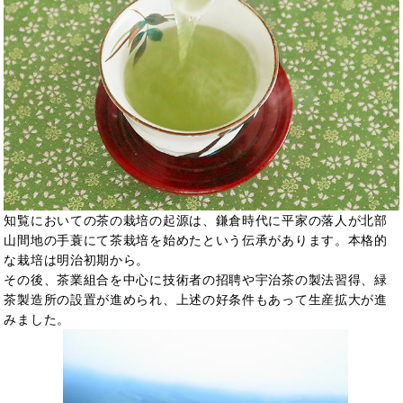
知覧においての茶の栽培の起源は、鎌倉時代に平家の落人が北部
山間地の手蓑にて茶栽培を始めたという伝承があります。本格的
な栽培は明治初期から。
その後、茶業組合を中心に技術者の招聘や宇治茶の製法習得、緑
茶製造所の設置が進められ、上述の好条件もあって生産拡大が進
みました。