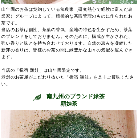
山年園のお茶は契約している篤農家（研究熱心で経験に富んだ農
業家）グループによって、積極的な茶園管理のものに作られたお
茶です。
当店のお茶は個性、茶葉の香気、産地の特色を生かすため、茶葉
のブレンドをしておりません。そのために、構成が生かされた、
強い香りと味とを持ち合わせております。自然の恵みを凝縮した
新芽の香りは、皆様のお茶の間に緑豊かな山々の気配を運んでき
ます。
当店の「揖宿 頴娃」は山年園限定です。
老舗のお茶屋がこだわり抜いた「揖宿 頴娃」を是非ご賞味くださ
い。
南九州のブランド緑茶
頴娃茶