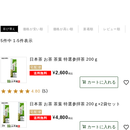
価格が安い順
価格が高い順
新着順
レビュー順
並び替え
5
件中
1
-
5
件表示
日本茶 お茶 茶葉 特選参拝茶 200ｇ
宅配便
¥
2,600
税込
カートに入れる
4.80
（
5
）
日本茶 お茶 茶葉 特選参拝茶 200ｇ×2袋セット
宅配便
¥
4,800
税込
カートに入れる