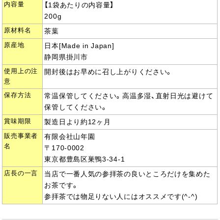
内容量
【1袋あたりの内容量】
200g
原材料名
茶葉
原産地
日本[Made in Japan]
静岡県掛川市
使用上の注
開封後はお早めに召し上がりください。
意
保存方法
常温保管してください。高温多湿、直射日光は避けて
保管してください。
賞味期限
製造日より約12ヶ月
販売事業者
有限会社山年園
名
〒170-0002
東京都豊島区巣鴨3-34-1
店長の一言
当店で一番人気の参拝茶の良いところだけを集めた
お茶です。
参拝茶では物足りない人にはオススメです(^-^)