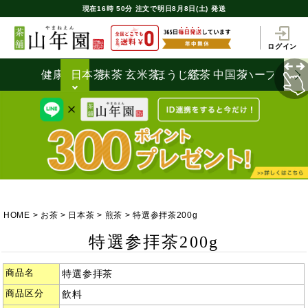
現在
16時
50分
注文で
明日8月8日(土) 発送
ログイン
健康茶
日本茶
抹茶
玄米茶
ほうじ茶
紅茶
中国茶
ハーブティ
HOME
お茶
日本茶
煎茶
特選参拝茶200g
特選参拝茶200g
商品名
特選参拝茶
商品区分
飲料