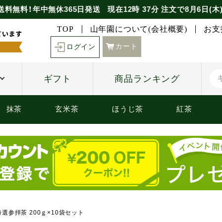
送料無料！年中無休365日発送
現在
12時
37分
注文で
8月6日(木
TOP
山年園について(会社概要)
お支
カート
ログイン
ギフト
商品ランキング
抹茶
玄米茶
ほうじ茶
紅茶
特選参拝茶 200ｇ×10袋セット