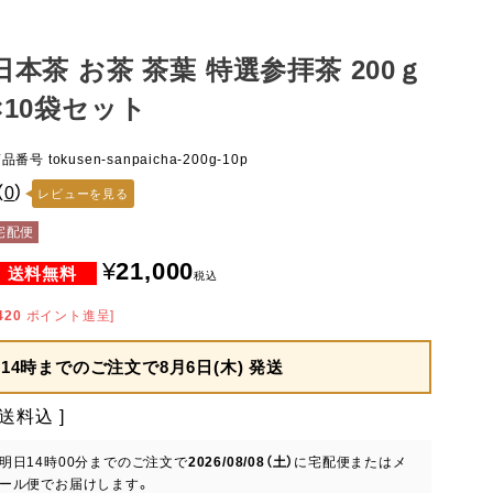
日本茶 お茶 茶葉 特選参拝茶 200ｇ
×10袋セット
商品番号
tokusen-sanpaicha-200g-10p
（
0
）
レビューを見る
宅配便
¥
21,000
税込
420
ポイント進呈]
14時までのご注文で
8月6日(木) 発送
送料込
明日
14時00分
までのご注文で
2026/08/08（土）
に
宅配便またはメ
ール便
でお届けします。