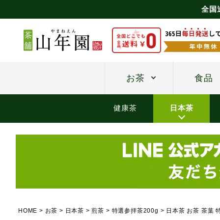
全国
お茶
食品
健康茶
日本茶
HOME
お茶
日本茶
煎茶
特選参拝茶200g
日本茶 お茶 茶葉 