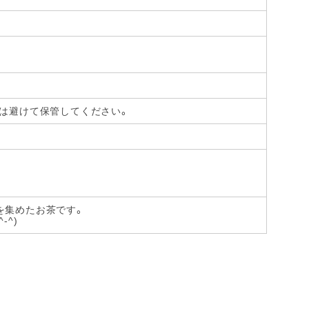
光は避けて保管してください。
を集めたお茶です。
^)