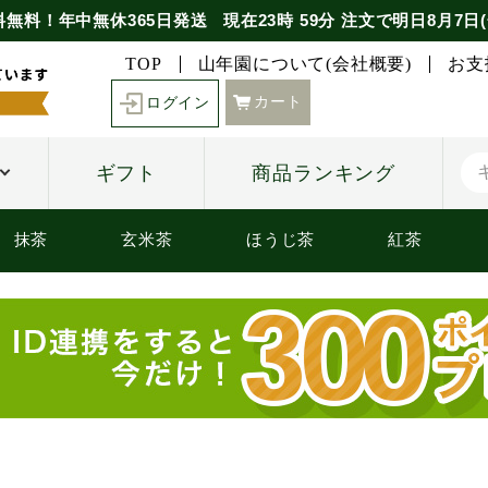
料無料！年中無休365日発送
現在
23時
59分
注文で
明日8月7日(
TOP
山年園について(会社概要)
お支
カート
ログイン
ギフト
商品ランキング
抹茶
玄米茶
ほうじ茶
紅茶