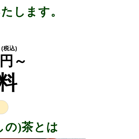
いたします。
り
(税込)
円～
料
しの)茶とは