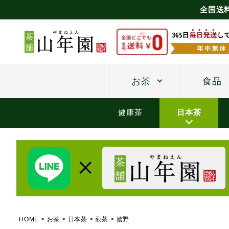
全国送
お茶
食品
健康茶
日本茶
HOME
お茶
日本茶
煎茶
嬉野